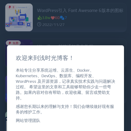
8
WordPress引入 Font Awesome 6版本的图标
3.8w
60
7
2022/11/27
免费
WordPress邮箱通知美化教程
6w
66
0
欢迎来到浅时光博客！
2021/11/29
本站专注分享系统运维、云原生、Docker、
Kubernetes、DevOps、数据库、编程开发、
WordPress 及开源资源，记录真实技术实践与问题解决
WordPress外链跳转美化
过程。 希望这里的文章和工具能够帮助你少走一些弯
5.2w
44
0
路。如果内容对你有帮助，欢迎收藏、留言或赞助支
2021/8/1
持。
感谢您长期以来的理解与支持！我们会继续做好现有服
务的维护工作。
WordPress添加首页欢迎语
网站管理团队
4.9w
58
0