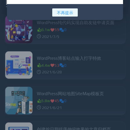
2021/7/12
不再提示
WordPress纯代码实现自助友链申请页面
6.1w
59
0
2021/7/5
WordPress博客站点输入打字特效
4.4w
53
0
2021/6/28
WordPress网站地图SiteMap模板页
5.8w
45
0
2021/6/21
创建按日期排序伸缩效果的文章归档页