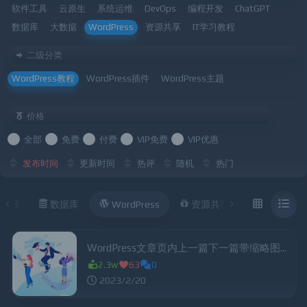
软件工具
云原生
系统运维
DevOps
编程开发
ChatGPT
数据库
大数据
WordPress
资源共享
IT学习教程
二级分类
WordPress教程
WordPress插件
WordPress主题
价格
全部
免费
付费
VIP免费
VIP优惠
发布时间
更新时间
热评
随机
热门
数据
数据库
WordPress
资源共享
IT学习教程
WordPress文章页内上一篇下一篇带缩略图功能实现
2.3w
63
0
2023/2/20