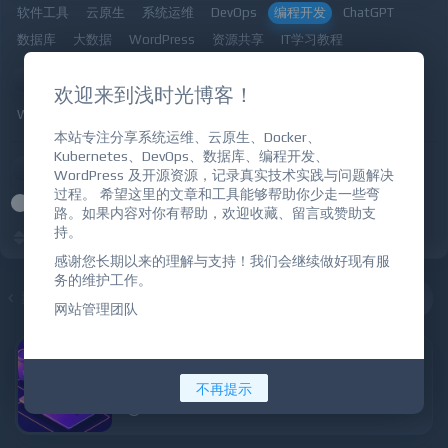
软件工具
云原生
系统运维
DevOps
编程开发
ChatGPT
数据库
大数据
WordPress
资源共享
IT学习教程
二级分类
欢迎来到浅时光博客！
Web
SHELL
Python
Golang
本站专注分享系统运维、云原生、Docker、
Kubernetes、DevOps、数据库、编程开发、
价格
WordPress 及开源资源，记录真实技术实践与问题解决
过程。 希望这里的文章和工具能够帮助你少走一些弯
全部
免费
付费
VIP免费
VIP优惠
路。如果内容对你有帮助，欢迎收藏、留言或赞助支
持。
发布时间
更新时间
热评
随机
热门
感谢您长期以来的理解与支持！我们会继续做好现有服
务的维护工作。
云原生
DevOps
编程开发
大数据
数据库
Wor
网站管理团队
使用Python向企业微信机器人发送天气信息的实现方法
12.6w
221
8
不再提示
2020/8/9