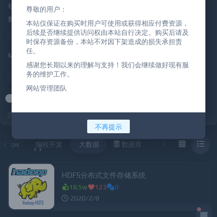
软件工具
云原生
系统运维
DevOps
编程开发
ChatGPT
尊敬的用户：
数据库
大数据
WordPress
资源共享
IT学习教程
本站仅保证在购买时用户可使用或获得相应付费资源，
后续是否继续提供访问权由本站自行决定。购买后请及
二级分类
时保存资源备份，本站不对因下架造成的损失承担责
任。
MPP
Kafka
HDFS
BI平台
感谢您长期以来的理解与支持！我们会继续做好现有服
务的维护工作。
价格
网站管理团队
全部
免费
付费
VIP免费
VIP优惠
发布时间
更新时间
热评
随机
热门
不再提示
DevOps
编程开发
大数据
数据库
WordPress
HDFS分布式文件存储系统
18.5w
123
0
2020/2/8