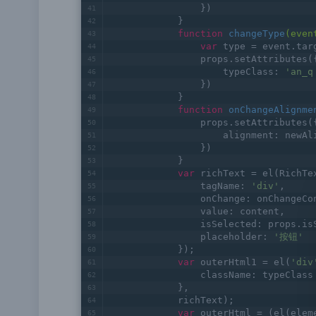
                })
            }
function
changeType
(even
var
 type = event.tar
                props.setAttributes(
                    typeClass: 
'an_q
                })
            }
function
onChangeAlignme
                props.setAttributes(
                    alignment: newAl
                })
            }
var
 richText = el(RichTe
                tagName: 
'div'
,
                onChange: onChangeCo
                value: content,
                isSelected: props.is
                placeholder: 
'按钮'
            });
var
 outerHtml1 = el(
'div
                className: typeClass
            },
            richText);
var
 outerHtml = (el(elem