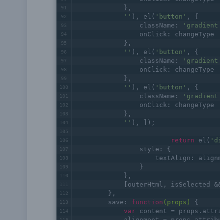
            },
''
), el(
'button'
, {
                className: 
'gradient
                onClick: changeType
            },
''
), el(
'button'
, {
                className: 
'gradient
                onClick: changeType
            },
''
), el(
'button'
, {
                className: 
'gradient
                onClick: changeType
            },
''
), ]);
return
 el(
'd
                style: {
                    textAlign: align
                }
            },
            [outerHtml, isSelected &
        },
        save: 
function
(props)
{
var
 content = props.attr
            alignment = props.attrib