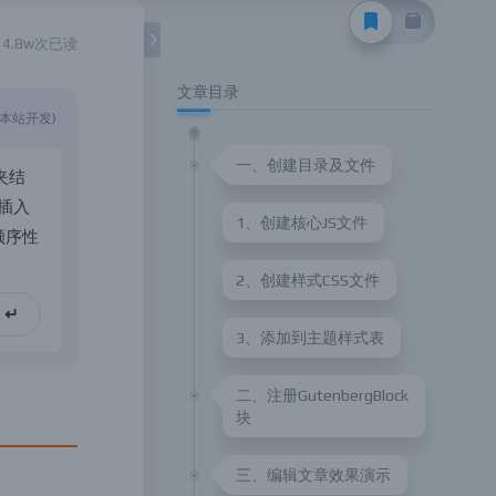
4.8w次已读
文章目录
(本站开发)
一、创建目录及文件
夹
结
插
入
1、创建核心JS文件
顺
序
性
2、创建样式CSS文件
 ↵
3、添加到主题样式表
二、注册GutenbergBlock
块
三、编辑文章效果演示