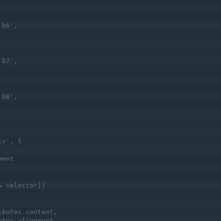
 b6'
,
 b7'
,
 b8'
,
iv'
, {
ment
& selector])
ibutes.content,
utes.alignment,