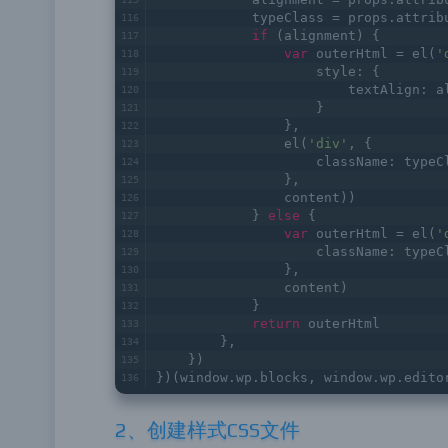
            typeClass = props.attrib
if
 (alignment) {
var
 outerHtml = el(
'
                    style: {
                        textAlign: a
                    }
                },
                el(
'div'
, {
                    className: typeC
                },
                content))
            } 
else
 {
var
 outerHtml = el(
'
                    className: typeC
                },
                content)
            }
return
 outerHtml
        },
    })
})(window.wp.blocks, window.wp.edito
2、创建样式CSS文件