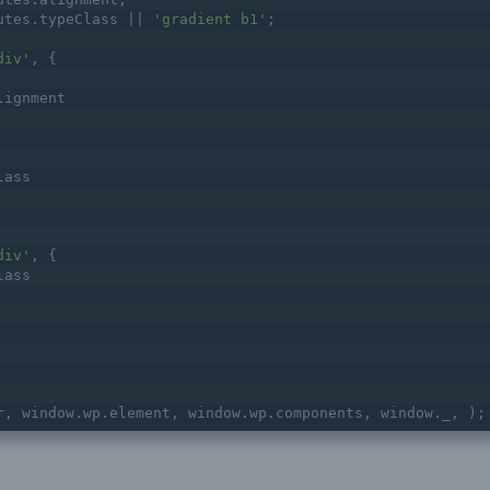
utes.typeClass || 
'gradient b1'
;
div'
, {
lignment
lass
div'
, {
lass
r, window.wp.element, window.wp.components, window._, );