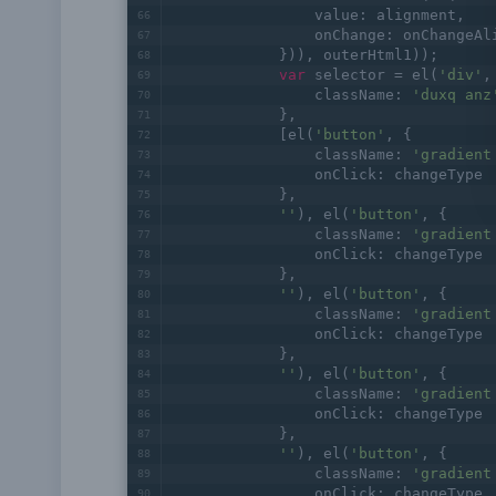
                value: alignment,
                onChange: onChangeAl
            })), outerHtml1));
var
 selector = el(
'div'
,
                className: 
'duxq anz
            },
            [el(
'button'
, {
                className: 
'gradient
                onClick: changeType
            },
''
), el(
'button'
, {
                className: 
'gradient
                onClick: changeType
            },
''
), el(
'button'
, {
                className: 
'gradient
                onClick: changeType
            },
''
), el(
'button'
, {
                className: 
'gradient
                onClick: changeType
            },
''
), el(
'button'
, {
                className: 
'gradient
                onClick: changeType