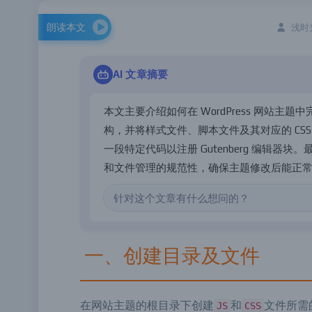
朗读本文
浅时光
AI 文章摘要
本
文
主
要
介
绍
如
何
在
W
o
r
d
P
r
e
s
s
网
站
主
题
中
构
，
并
将
样
式
文
件
、
脚
本
文
件
及
其
对
应
的
C
S
S
一
段
特
定
代
码
以
注
册
G
u
t
e
n
b
e
r
g
编
辑
器
块
。
和
文
件
管
理
的
规
范
性
，
确
保
主
题
修
改
后
能
正
一、创建目录及文件
在网站主题的根目录下创建
和
文件所需
JS
CSS