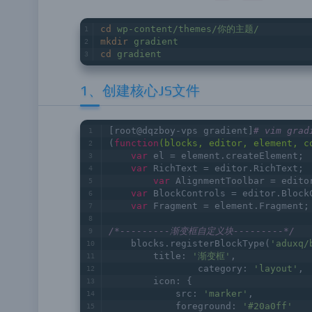
cd
wp-content/themes/你的主题/
mkdir
gradient
cd
gradient
1、创建核心JS文件
[root@dqzboy-vps gradient]
# vim grad
(
function
(blocks, editor, element, c
var
 el = element.createElement;
var
 RichText = editor.RichText;
var
 AlignmentToolbar = edito
var
 BlockControls = editor.Block
var
 Fragment = element.Fragment;
/*---------渐变框自定义块---------*/
    blocks.registerBlockType(
'aduxq/
        title: 
'渐变框'
,
		category: 
'layout'
,
        icon: {
            src: 
'marker'
,
            foreground: 
'#20a0ff'