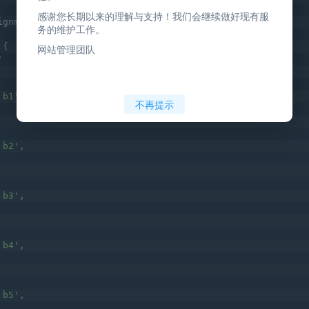
感谢您长期以来的理解与支持！我们会继续做好现有服
ignment,
务的维护工作。
 {
网站管理团队
'
 b1'
,
不再提示
 b2'
,
 b3'
,
 b4'
,
 b5'
,