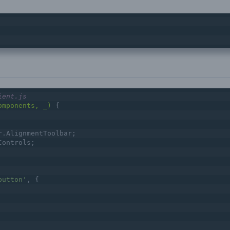
ient.js
omponents, _)
{
r.AlignmentToolbar;
Controls;
button'
, {