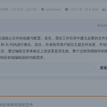
博客 · 5月31日 · 2021年
Gutenberg
1,617 字 · 约 6 分钟
时光AI
完
成
核
心
文
件
的
创
建
与
配
置
。
首
先
，
需
在
工
作
目
录
中
建
立
必
要
的
文
件
和
J
S
代
码
进
行
整
合
。
其
次
，
作
者
指
导
用
户
前
往
主
题
文
件
末
尾
，
手
动
最
后
，
通
过
编
辑
文
章
来
验
证
上
述
设
置
是
否
生
效
。
整
个
过
程
强
调
操
作
的
常
响
应
前
端
编
辑
器
的
功
能
需
求
。
发送
的目录和对应的文件