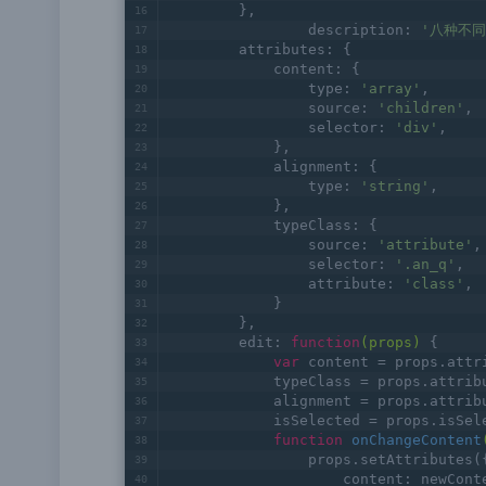
        },
		description: 
'八种不同
        attributes: {
            content: {
                type: 
'array'
,
                source: 
'children'
,
                selector: 
'div'
,
            },
            alignment: {
                type: 
'string'
,
            },
            typeClass: {
                source: 
'attribute'
,
                selector: 
'.an_q'
,
                attribute: 
'class'
,
            }
        },
        edit: 
function
(props)
{
var
 content = props.attr
            typeClass = props.attrib
            alignment = props.attrib
            isSelected = props.isSel
function
onChangeContent
                props.setAttributes(
                    content: newCont