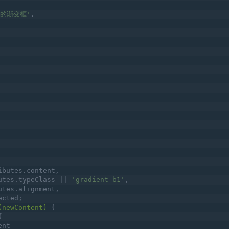
的渐变框'
,
ibutes.content,
utes.typeClass || 
'gradient b1'
,
utes.alignment,
ected;
(newContent)
{
{
ent