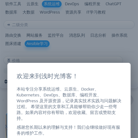
软件工具
云原生
系统运维
DevOps
编程开发
ChatGPT
数据库
大数据
WordPress
资源共享
IT学习教程
二级分类
路由交换
网站服务
监控平台
消息队列
日志分析
操作系统
图床搭建
Ansible学习
价格
全部
免费
付费
VIP免费
VIP优惠
欢迎来到浅时光博客！
发布时间
更新时间
热评
随机
热门
本站专注分享系统运维、云原生、Docker、
Kubernetes、DevOps、数据库、编程开发、
智能推荐
系统运维
ChatGPT
云原生
WordPress 及开源资源，记录真实技术实践与问题解决
过程。 希望这里的文章和工具能够帮助你少走一些弯
路。如果内容对你有帮助，欢迎收藏、留言或赞助支
持。
Ansible-Playbook介绍与使用
感谢您长期以来的理解与支持！我们会继续做好现有服
9.6w
78
2
务的维护工作。
2020/12/27