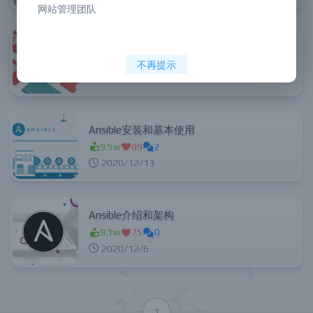
网站管理团队
Ansible的常用模块详解
8.7w
76
1
不再提示
2020/12/20
Ansible安装和基本使用
9.5w
89
2
2020/12/13
Ansible介绍和架构
9.1w
75
0
2020/12/6
1