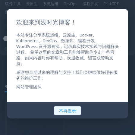
软件工具
云原生
系统运维
DevOps
编程开发
ChatGPT
数据库
大数据
WordPress
资源共享
IT学习教程
欢迎来到浅时光博客！
价格
本站专注分享系统运维、云原生、Docker、
全部
免费
付费
VIP免费
VIP优惠
Kubernetes、DevOps、数据库、编程开发、
WordPress 及开源资源，记录真实技术实践与问题解决
发布时间
更新时间
热评
随机
热门
过程。 希望这里的文章和工具能够帮助你少走一些弯
路。如果内容对你有帮助，欢迎收藏、留言或赞助支
持。
智能推荐
系统运维
ChatGPT
云原生
感谢您长期以来的理解与支持！我们会继续做好现有服
务的维护工作。
SFTP
网站管理团队
不再提示