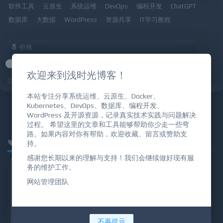
软件工具
云原生
系统运维
DevOps
编程开发
ChatGPT
数据库
大数据
WordPress
资源共享
IT学习教程
价格
全部
免费
付费
VIP免费
VIP优惠
欢迎来到浅时光博客！
发布时间
更新时间
热评
随机
热门
本站专注分享系统运维、云原生、Docker、
Kubernetes、DevOps、数据库、编程开发、
智能推荐
系统运维
ChatGPT
云原生
WordPress 及开源资源，记录真实技术实践与问题解决
过程。 希望这里的文章和工具能够帮助你少走一些弯
路。如果内容对你有帮助，欢迎收藏、留言或赞助支
kubernetes service
持。
感谢您长期以来的理解与支持！我们会继续做好现有服
务的维护工作。
网站管理团队
不再提示