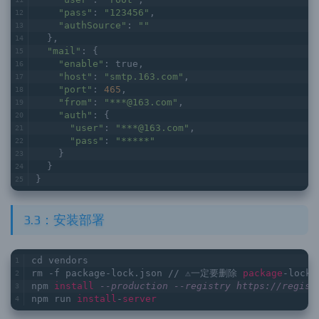
"pass"
: 
"123456"
,
"authSource"
: 
""
  },
"mail"
: {
"enable"
: true,
"host"
: 
"smtp.163.com"
,
"port"
: 
465
,
"from"
: 
"***@163.com"
,
"auth"
: {
"user"
: 
"***@163.com"
,
"pass"
: 
"*****"
    }
  }
}
3.3：安装部署
cd vendors 
rm -f package-lock.json // ⚠️一定要删除 
package
-lock.
npm 
install
--production --registry https://regist
npm run 
install
-
server