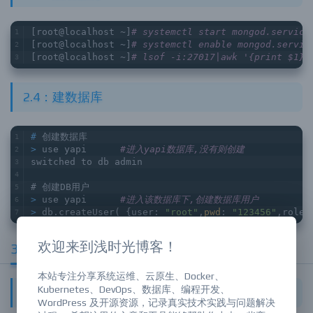
[root@localhost ~]
# systemctl start mongod.service
[root@localhost ~]
# systemctl enable mongod.servic
[root@localhost ~]
# lsof -i:27017|awk '{print $1}'
2.4：建数据库
#
 创建数据库
>
 use yapi	
#进入yapi数据库,没有则创建
switched to db admin
#
 创建DB用户
>
 use yapi	
#进入该数据库下,创建数据库用户
>
 db.createUser( {user: 
"root"
,
pwd
: 
"123456"
,roles
欢迎来到浅时光博客！
3、YApi手动部署
本站专注分享系统运维、云原生、Docker、
Kubernetes、DevOps、数据库、编程开发、
3.1：克隆仓库
WordPress 及开源资源，记录真实技术实践与问题解决