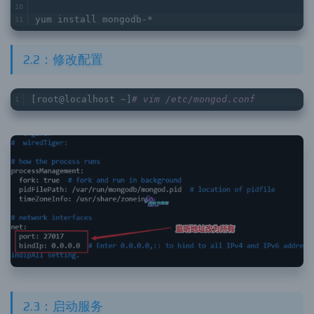
yum install mongodb-*
2.2：修改配置
[root@localhost ~]
# vim /etc/mongod.conf
2.3：启动服务