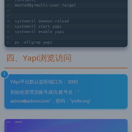
WantedBy=multi-user.target
systemctl daemon-reload
systemctl start yapi
systemctl enable yapi
ps -ef|grep yapi
四、Yapi浏览访问
YApi平台默认监听端口为：3000
初始化管理员账号成功,账号名：”
admin@admin.com”，密码：”ymfe.org”