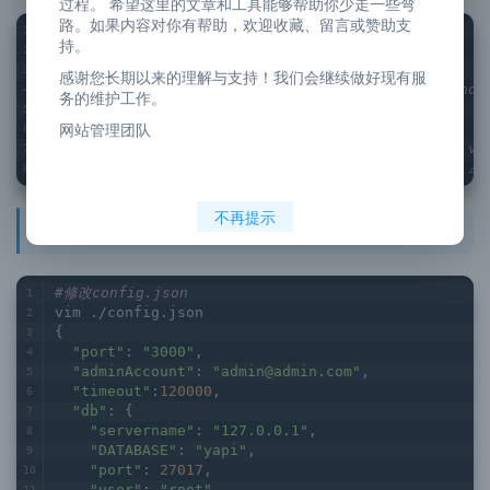
过程。 希望这里的文章和工具能够帮助你少走一些弯
路。如果内容对你有帮助，欢迎收藏、留言或赞助支
mkdir yapi 
持。
cd yapi 
感谢您长期以来的理解与支持！我们会继续做好现有服
//git clone https://github.com/YMFE/yapi.git vendo
务的维护工作。
#github加速地址
网站管理团队
git 
clone
 https:
//hub.fastgit.org/YMFE/yapi.git ve
cp vendors/config_example.json ./config.json 
// ⚠
不再提示
3.2：修改配置
#修改config.json
vim ./config.json
{
"port"
: 
"3000"
,
"adminAccount"
: 
"admin@admin.com"
,
"timeout"
:
120000
,
"db"
: {
"servername"
: 
"127.0.0.1"
,
"DATABASE"
: 
"yapi"
,
"port"
: 
27017
,
"user"
: 
"root"
,