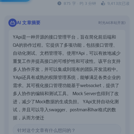
875 字 · 约 3 分钟
9,413次已读
AI 文章摘要
时光AI(本站开发)
Y
A
p
i
是
一
种
开
源
的
接
口
管
理
平
台
，
旨
在
简
化
前
后
端
和
Q
A
的
协
作
过
程
。
它
提
供
了
多
项
功
能
，
包
括
接
口
管
理
、
自
动
化
测
试
、
文
档
管
理
等
。
使
用
Y
A
p
i
，
可
以
有
效
地
减
少
重
复
工
作
并
提
高
接
口
的
可
维
护
性
和
可
读
性
。
该
平
台
支
持
多
人
协
作
开
发
，
并
可
以
集
成
到
现
有
的
团
队
开
发
流
程
中
。
Y
A
p
i
还
具
有
成
熟
的
权
限
管
理
系
统
，
能
够
满
足
各
类
企
业
的
需
求
。
其
可
视
化
接
口
管
理
功
能
基
于
w
e
b
s
o
c
k
e
t
，
提
供
了
多
人
协
作
的
编
辑
和
测
试
工
具
。
M
o
c
k
S
e
r
v
e
r
也
得
到
了
改
进
，
减
少
了
M
o
c
k
数
据
的
生
成
负
担
。
Y
A
p
i
支
持
自
动
化
测
试
，
并
且
可
以
导
入
s
w
a
g
g
e
r
、
p
o
s
t
m
a
n
和
h
a
r
格
式
的
数
据
，
从
而
方
便
迁
移
旧
项
目
。
另
外
，
Y
A
p
i
具
有
强
大
的
插