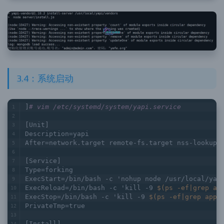
3.4：系统启动
]
# vim /etc/systemd/system/yapi.service
[Unit]
Description=yapi
After=network.target remote-fs.target nss-lookup.
[Service]
Type=forking
ExecStart=/bin/bash -c 'nohup node /usr/local/yap
ExecReload=/bin/bash -c 'kill -9 
$(ps -ef|grep ap
ExecStop=/bin/bash -c 'kill -9 
$(ps -ef|grep app.
PrivateTmp=true
[Install]