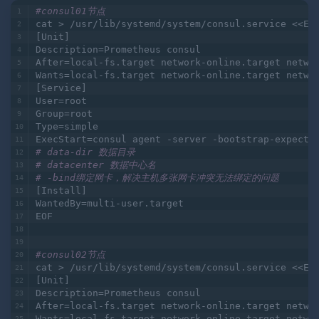
#consul01节点
cat > /usr/lib/systemd/system/consul.service <<EO
[Unit]
Description=Prometheus consul
After=local-fs.target network-online.target netwo
Wants=local-fs.target network-online.target netwo
[Service]
User=root
Group=root
Type=simple
ExecStart=consul agent -server -bootstrap-expect=
# data-dir 数据目录
# datacenter 数据中心名
# -bind绑定网卡，解决主机多张网卡冲突无法绑定的问题
[Install]
WantedBy=multi-user.target
EOF
#consul02节点
cat > /usr/lib/systemd/system/consul.service <<EO
[Unit]
Description=Prometheus consul
After=local-fs.target network-online.target netwo
Wants=local-fs.target network-online.target netwo