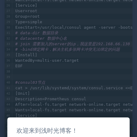
[Service]
User=root
Group=root
Type=simple
ExecStart=/usr/local/consul agent -server -bootst
# data-dir 数据目录
# datacenter 数据中心名
# join 需要加入的server的ip，我这里是192.168.66.130
# -bind绑定网卡，解决主机多张网卡冲突无法绑定的问题
[Install]
WantedBy=multi-user.target
EOF
#consul03节点
cat > /usr/lib/systemd/system/consul.service <<EO
[Unit]
Description=Prometheus consul
After=local-fs.target network-online.target netwo
Wants=local-fs.target network-online.target netwo
[Service]
User=root
Group=root
欢迎来到浅时光博客！
Type=simple