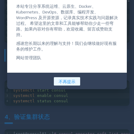
ExecStart=/usr/local/consul agent -server -bootst
# data-dir 数据目录
本站专注分享系统运维、云原生、Docker、
# datacenter 数据中心名
Kubernetes、DevOps、数据库、编程开发、
# join 需要加入的server的ip，我这里是192.168.66.130
WordPress 及开源资源，记录真实技术实践与问题解决
# -bind绑定网卡，解决主机多张网卡冲突无法绑定的问题
过程。 希望这里的文章和工具能够帮助你少走一些弯
[Install]
路。如果内容对你有帮助，欢迎收藏、留言或赞助支
WantedBy=multi-user.target
持。
EOF
感谢您长期以来的理解与支持！我们会继续做好现有服
务的维护工作。
（2）启动consul服务
网站管理团队
三台consul节点执行下面的命令
不再提示
systemctl
daemon-reload
systemctl
start consul
systemctl
enable consul
systemctl
status consul
4、验证集群状态
[root@consul01 ~]
# consul operator raft list-peers