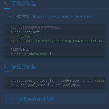
1、下载安装包
下载地址：
https://www.consul.io/downloads
#consul节点服务器执行下面的命令
mkdir
/opt/soft
cd
/opt/soft
wget
https://releases.hashicorp.com/consul/1.10.3/
#创建数据目录
mkdir
-p /data/consul
2、解压并安装
unzip consul_1.10.3_linux_amd64.zip -d /usr/
local
/
cp /usr/
local
/consul /usr/
local
/bin/
（1）通过systemd托管