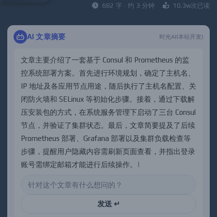
682 字 · 约 3 分钟
10.3w次已读
AI 文章摘要
时光AI(本站开发)
文
章
主
要
介
绍
了
一
套
基
于
C
o
n
s
u
l
和
P
r
o
m
e
t
h
e
u
s
的
监
控
系
统
部
署
方
案
。
首
先
进
行
环
境
规
划
，
确
定
了
主
机
名
、
I
P
地
址
及
各
应
用
节
点
用
途
，
随
后
执
行
了
主
机
名
配
置
、
关
闭
防
火
墙
和
S
E
L
i
n
u
x
等
初
始
化
步
骤
。
接
着
，
通
过
下
载
解
压
安
装
包
的
方
式
，
在
系
统
服
务
管
理
下
启
动
了
三
台
C
o
n
s
u
l
节
点
，
并
验
证
了
集
群
状
态
。
最
后
，
文
章
简
要
提
及
了
后
续
P
r
o
m
e
t
h
e
u
s
部
署
、
G
r
a
f
a
n
a
部
署
以
及
集
群
负
载
检
查
等
步
骤
，
提
醒
用
户
隐
藏
内
容
需
刷
新
页
面
查
看
，
并
指
出
登
录
账
号
需
绑
定
邮
箱
才
能
进
行
后
续
操
作
。
发送 ↵