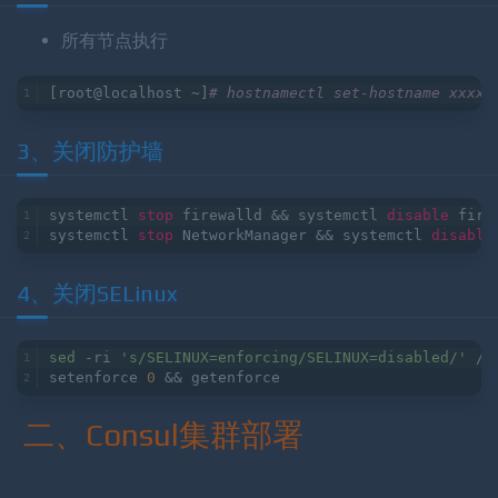
所有节点执行
[root@localhost ~]
# hostnamectl set-hostname xxxx
3、关闭防护墙
systemctl 
stop
 firewalld && systemctl 
disable
 fire
systemctl 
stop
 NetworkManager && systemctl 
disable
4、关闭SELinux
sed
 -ri 
's/SELINUX=enforcing/SELINUX=disabled/'
 /e
setenforce 
0
 && getenforce
二、Consul集群部署