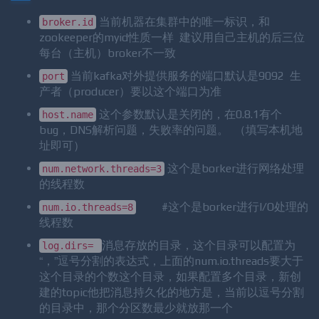
4、配置文件详解
当前机器在集群中的唯一标识，和
broker.id
zookeeper的myid性质一样 建议用自己主机的后三位
每台（主机）broker不一致
当前kafka对外提供服务的端口默认是9092 生
port
产者（producer）要以这个端口为准
这个参数默认是关闭的，在0.8.1有个
host.name
bug，DNS解析问题，失败率的问题。 （填写本机地
址即可）
这个是borker进行网络处理
num.network.threads=3
的线程数
#这个是borker进行I/O处理的
num.io.threads=8
线程数
消息存放的目录，这个目录可以配置为
log.dirs=
“，”逗号分割的表达式，上面的num.io.threads要大于
这个目录的个数这个目录，如果配置多个目录，新创