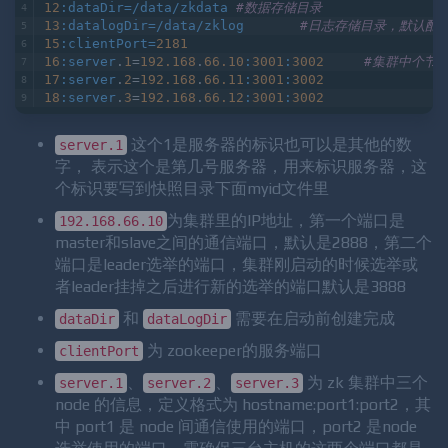
2
:tickTime=
2000
5
:initLimit=
10
8
:syncLimit=
5
12
:dataDir=/data/zkdata
#数据存储目录
13
:datalogDir=/data/zklog
#日志存储目录，默认配
15
:clientPort=
2181
16
:server
.
1
=
192.168
.
66.10
:
3001
:
3002
#集群中个节
17
:server
.
2
=
192.168
.
66.11
:
3001
:
3002
18
:server
.
3
=
192.168
.
66.12
:
3001
:
3002
这个1是服务器的标识也可以是其他的数
server.1
字， 表示这个是第几号服务器，用来标识服务器，这
个标识要写到快照目录下面myid文件里
为集群里的IP地址，第一个端口是
192.168.66.10
master和slave之间的通信端口，默认是2888，第二个
端口是leader选举的端口，集群刚启动的时候选举或
者leader挂掉之后进行新的选举的端口默认是3888
和
需要在启动前创建完成
dataDir
dataLogDir
为 zookeeper的服务端口
clientPort
、
、
为 zk 集群中三个
server.1
server.2
server.3