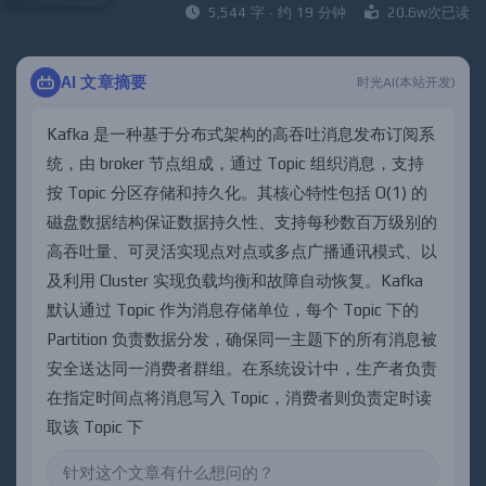
5,544 字 · 约 19 分钟
20.6w次已读
AI 文章摘要
时光AI(本站开发)
K
a
f
k
a
是
一
种
基
于
分
布
式
架
构
的
高
吞
吐
消
息
发
布
订
阅
系
统
，
由
b
r
o
k
e
r
节
点
组
成
，
通
过
T
o
p
i
c
组
织
消
息
，
支
持
按
T
o
p
i
c
分
区
存
储
和
持
久
化
。
其
核
心
特
性
包
括
O
(
1
)
的
磁
盘
数
据
结
构
保
证
数
据
持
久
性
、
支
持
每
秒
数
百
万
级
别
的
高
吞
吐
量
、
可
灵
活
实
现
点
对
点
或
多
点
广
播
通
讯
模
式
、
以
及
利
用
C
l
u
s
t
e
r
实
现
负
载
均
衡
和
故
障
自
动
恢
复
。
K
a
f
k
a
默
认
通
过
T
o
p
i
c
作
为
消
息
存
储
单
位
，
每
个
T
o
p
i
c
下
的
P
a
r
t
i
t
i
o
n
负
责
数
据
分
发
，
确
保
同
一
主
题
下
的
所
有
消
息
被
安
全
送
达
同
一
消
费
者
群
组
。
在
系
统
设
计
中
，
生
产
者
负
责
在
指
定
时
间
点
将
消
息
写
入
T
o
p
i
c
，
消
费
者
则
负
责
定
时
读
取
该
T
o
p
i
c
下
的
所
有
消
息
，
通
过
T
o
p
i
c
的
偏
移
量
机
制
记
录
消
息
状
态
。
与
F
l
u
m
e
相
比
，
K
a
f
k
a
结
构
更
通
用
，
支
持
多
个
消
费
者
和
主
题
，