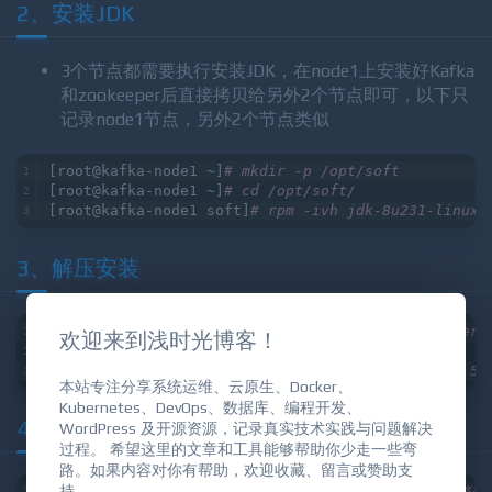
2、安装JDK
3个节点都需要执行安装JDK，在node1上安装好Kafka
和zookeeper后直接拷贝给另外2个节点即可，以下只
记录node1节点，另外2个节点类似
[root@kafka-node1 ~]
# mkdir -p /opt/soft
[root@kafka-node1 ~]
# cd /opt/soft/
[root@kafka-node1 soft]
# rpm -ivh jdk-8u231-linux-
3、解压安装
欢迎来到浅时光博客！
本站专注分享系统运维、云原生、Docker、
[root@kafka-node1 soft]
# tar -xf apache-zookeeper-
Kubernetes、DevOps、数据库、编程开发、
[root@kafka-node1 soft]
# cd /usr/local/
WordPress 及开源资源，记录真实技术实践与问题解决
[root@kafka-node1 
local
]
# mv apache-zookeeper-3.5.
过程。 希望这里的文章和工具能够帮助你少走一些弯
路。如果内容对你有帮助，欢迎收藏、留言或赞助支
4、修改配置
持。