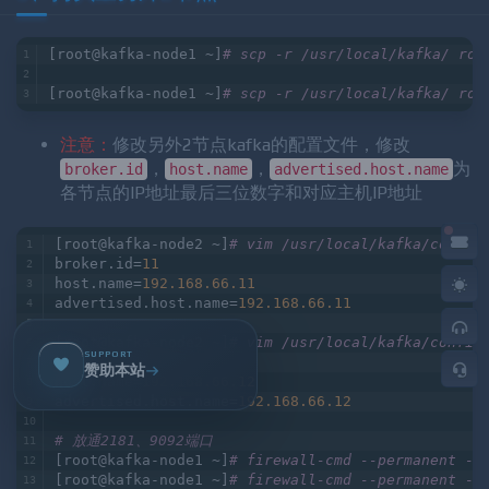
5、拷贝至另外2节点
[root@kafka-node1 ~]
# scp -r /usr/local/kafka/ roo
[root@kafka-node1 ~]
# scp -r /usr/local/kafka/ roo
注意：
修改另外2节点kafka的配置文件，修改
，
，
为
broker.id
host.name
advertised.host.name
各节点的IP地址最后三位数字和对应主机IP地址
[root@kafka-node2 ~]
# vim /usr/local/kafka/config
broker.id=
11
host.name=
192.168
.66
.11
SUPPORT
advertised.host.name=
192.168
.66
.11
赞助本站
[root@kafka-node2 ~]
# vim /usr/local/kafka/config
broker.id=
12
host.name=
192.168
.66
.12
advertised.host.name=
192.168
.66
.12