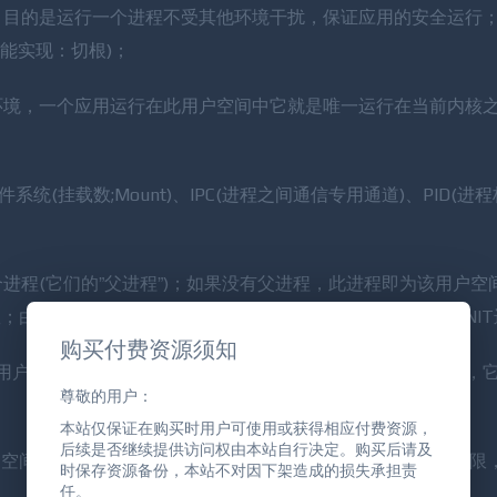
l(监禁)，目的是运行一个进程不受其他环境干扰，保证应用的安全运行
t，功能实现：切根)；
境，一个应用运行在此用户空间中它就是唯一运行在当前内核之
统(挂载数;Mount)、IPC(进程之间通信专用通道)、PID(进
进程(它们的”父进程”)；如果没有父进程，此进程即为该用户空
；由于INIT进程只有一个，所以必须给每个用户空间做个假INI
购买付费资源须知
用户级进程。内核会在过去曾使用过
的几个地方查找它，
init
尊敬的用户：
本站仅保证在购买时用户可使用或获得相应付费资源，
后续是否继续提供访问权由本站自行决定。购买后请及
空间上也有个root (此root只可以在当前用户空间中有超级权限
时保存资源备份，本站不对因下架造成的损失承担责
任。