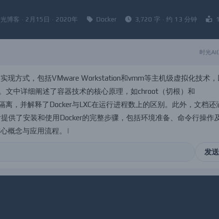
光博客 · 2月15日 · 2020年
Docker
3,720 字 · 约 13 分钟
时光AI
的
实
现
方
式
，
包
括
V
M
w
a
r
e
W
o
r
k
s
t
a
t
i
o
n
和
v
m
m
等
主
机
级
虚
拟
化
技
术
，
。
文
中
详
细
阐
述
了
容
器
技
术
的
核
心
原
理
，
如
c
h
r
o
o
t
（
切
根
）
和
隔
离
，
并
解
释
了
D
o
c
k
e
r
与
L
X
C
在
运
行
进
程
数
上
的
区
别
。
此
外
，
文
档
还
后
提
供
了
安
装
和
使
用
D
o
c
k
e
r
的
完
整
步
骤
，
包
括
环
境
准
备
、
命
令
行
操
作
核
心
概
念
与
应
用
流
程
。
发送