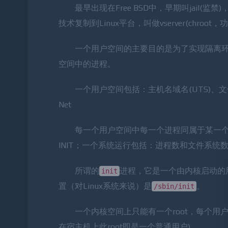
最早出现在Free BSD中，早期叫jai
技术复制到Linux平台，叫做vserver(chroo
一个用户空间的主要目的是为了实现隔离环
空间中的进程。
一个用户空间包括：主机名域名(UTS)、文件系
Net
每一个用户空间中每一个进程同属于某一个
INIT；一个系统运行包括：进程数和文件系统数
所谓的
进程，它是一个由内核启动的
init
置（对Linux系统来说）是
。
/sbin/init
一个内核空间上只能有一个root，每个用户
在宿主机上此root即是一个普通用户)