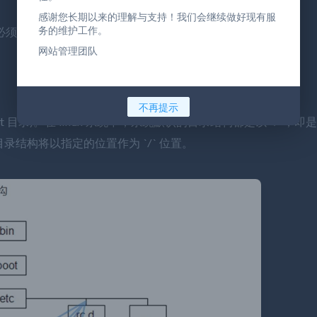
感谢您长期以来的理解与支持！我们会继续做好现有服
务的维护工作。
须在3.8及以上；Centos6内核为2.6不可使用
网站管理团队
不再提示
y (更改 root 目录)。在 linux 系统中，系统默认的目录结构都是以 `/`，
统的目录结构将以指定的位置作为 `/` 位置。