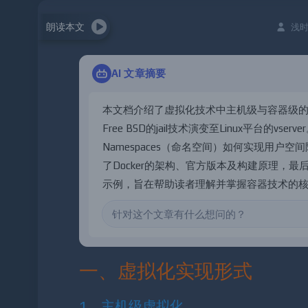
朗读本文
浅时
AI 文章摘要
本
文
档
介
绍
了
虚
拟
化
技
术
中
主
机
级
与
容
器
级
F
r
e
e
B
S
D
的
j
a
i
l
技
术
演
变
至
L
i
n
u
x
平
台
的
v
s
e
r
v
e
r
N
a
m
e
s
p
a
c
e
s
（
命
名
空
间
）
如
何
实
现
用
户
空
间
了
D
o
c
k
e
r
的
架
构
、
官
方
版
本
及
构
建
原
理
，
最
示
例
，
旨
在
帮
助
读
者
理
解
并
掌
握
容
器
技
术
的
一、虚拟化实现形式
1、主机级虚拟化