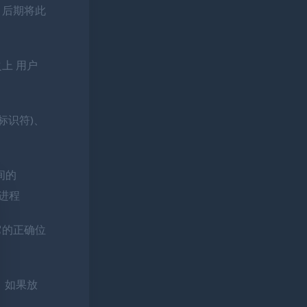
；后期将此
上 用户
程标识符)、
间的
T进程
它的正确位
，如果放