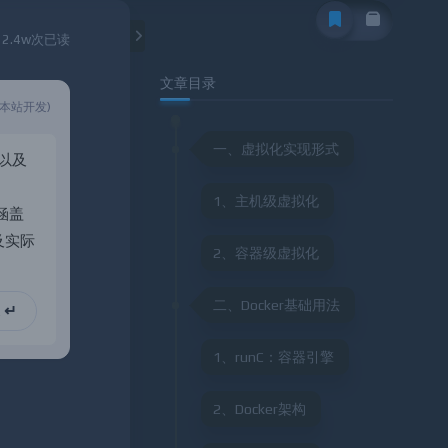
12.4w次已读
文章目录
(本站开发)
一、虚拟化实现形式
以
及
1、主机级虚拟化
涵
盖
及
实
际
2、容器级虚拟化
二、Docker基础用法
 ↵
1、runC：容器引擎
2、Docker架构