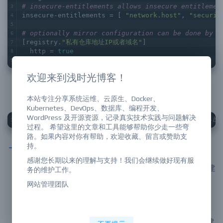
[root@DevOps ~]
# vim /etc/buildkit/buildkitd.toml
debug = 
true
# insecure-entitlements allows insecure entitlemen
insecure-entitlements = [ 
"network.host"
, 
"securit
# optionally mirror configuration can be done by d
[registry.
"私有仓库地址IP或者域名"
]
  http = 
true
  insecure = 
true
欢迎来到浅时光博客！
创建一个名为
my-builder
的新构建器，并将其设
本站专注分享系统运维、云原生、Docker、
Kubernetes、DevOps、数据库、编程开发、
置为当前活动构建器
WordPress 及开源资源，记录真实技术实践与问题解决
过程。 希望这里的文章和工具能够帮助你少走一些弯
[root@DevOps ~]
# docker buildx create --name my-bu
路。如果内容对你有帮助，欢迎收藏、留言或赞助支
持。
上面指令介绍：
感谢您长期以来的理解与支持！我们会继续做好现有服
务的维护工作。
:
这是创建 Docker Buildx 构建
docker buildx create
网站管理团队
器的命令。
:
这个选项用于指定构建器的名
--name my-builder
称，这里构建器被命名为 my-builder。