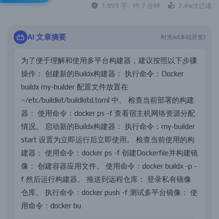
1,959 字 · 约 7 分钟
2.4w次已读
AI 文章摘要
时光AI(本站开发)
为
了
便
于
理
解
和
使
用
多
平
台
构
建
器
，
建
议
按
照
以
下
步
骤
操
作
：
创
建
新
的
B
u
i
l
d
x
构
建
器
：
执
行
命
令
：
D
o
c
k
e
r
b
u
i
l
d
x
m
y
-
b
u
i
l
d
e
r
配
置
文
件
放
置
在
~
/
e
t
c
/
b
u
i
l
d
k
i
t
/
b
u
i
l
d
k
i
t
d
.
t
o
m
l
中
。
检
查
当
前
部
署
的
构
建
器
：
使
用
命
令
：
d
o
c
k
e
r
p
s
-
f
查
看
宿
主
机
网
络
资
源
分
配
情
况
。
启
动
新
的
B
u
i
l
d
x
构
建
器
：
执
行
命
令
：
m
y
-
b
u
i
l
d
e
r
s
t
a
r
t
设
置
为
立
即
运
行
后
立
即
使
用
。
检
查
当
前
使
用
的
构
建
器
：
使
用
命
令
：
d
o
c
k
e
r
p
s
-
f
创
建
D
o
c
k
e
r
f
i
l
e
并
构
建
镜
像
：
创
建
容
器
应
用
文
件
。
使
用
命
令
：
d
o
c
k
e
r
b
u
i
l
d
x
-
p
-
f
然
后
运
行
构
建
器
。
推
送
到
远
程
仓
库
：
登
录
私
有
镜
像
仓
库
。
执
行
命
令
：
d
o
c
k
e
r
p
u
s
h
-
f
测
试
多
平
台
镜
像
：
使
用
命
令
：
d
o
c
k
e
r
b
u
i
l
d
x
i
m
a
g
e
t
o
o
l
s
查
看
远
程
仓
库
中
的
镜
像
。
通
过
这
些
步
骤
，
您
可
|