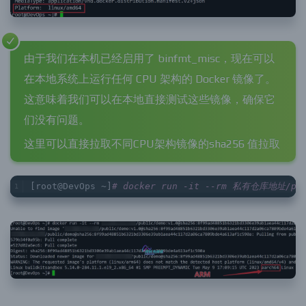
由于我们在本机已经启用了 binfmt_misc，现在可以
在本地系统上运行任何 CPU 架构的 Docker 镜像了。
这意味着我们可以在本地直接测试这些镜像，确保它
们没有问题。
这里可以直接拉取不同CPU架构镜像的sha256 值拉取
[root@DevOps ~]
# docker run -it --rm 私有仓库地址/pub