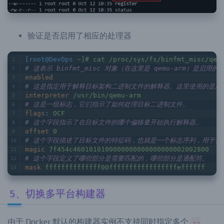
验证是否启用了相应的处理器
[root@DevOps
~]# cat /proc/sys/fs/binfmt_misc/qem
# 这表示 binfmt_misc 对象（在这里是 qemu-arm）是启用的
enabled
# 这是指定用于解释目标架构二进制文件的解释器。这里使用的是/usr/b
interpreter
/usr/bin/qemu-arm
# 这是一组标志，它们指示了如何处理目标二进制文件。
flags
: 
OCF
# 这个字段指示了在目标文件的哪个偏移量开始执行解释器。
offset
0
# 这个字段描述了目标文件的特征码，也就是一个标志序列，用于识
magic
7f454c4601010100000000000000000002002800
# 这个字段定义了哪些部分是需要匹配的，哪些部分是通配符。
mask
ffffffffffffff00fffffffffffffffffeffffff
5、切换多平台构建器