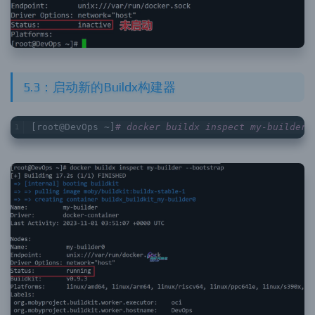
5.3：启动新的Buildx构建器
[root@DevOps ~]
# docker buildx inspect my-builder 