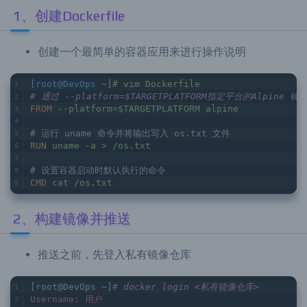
1、创建Dockerfile
创建一个最简单的容器应用来进行操作说明
[root@DevOps
~]# vim Dockerfile
# 通过 --platform=$TARGETPLATFORM指定平台的Alpine 
FROM
--platform=$TARGETPLATFORM alpine
# 运行 uname 命令并将输出写入 os.txt 文件
RUN
uname -a > /os.txt
# 设置容器启动时默认执行的命令
CMD
cat /os.txt
2、构建镜像并推送
推送之前，先登入私有镜像仓库
[root@DevOps ~]
# docker login <私有镜像仓库>