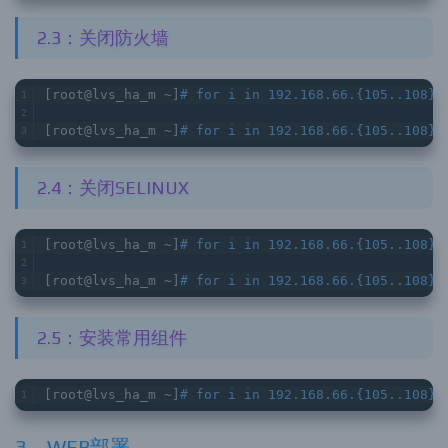
2.3：关闭防火墙
[root@lvs_ha_m ~]
# for i in 192.168.66.{105..108};
[root@lvs_ha_m ~]
# for i in 192.168.66.{105..108};
2.4：关闭SELINUX
[root@lvs_ha_m ~]
# for i in 192.168.66.{105..108};
[root@lvs_ha_m ~]
# for i in 192.168.66.{105..108};
2.5：安装常用组件
[root@lvs_ha_m ~]
# for i in 192.168.66.{105..108};
3、WEB部署