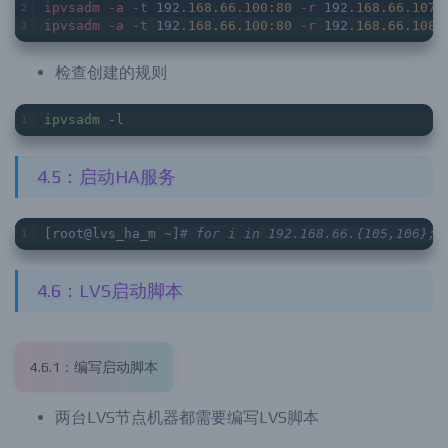
ipvsadm
-a
-t
 192
.168
.66
.100
:80
-r
 192
.168
.66
.107
:
ipvsadm
-a
-t
 192
.168
.66
.100
:80
-r
 192
.168
.66
.108
:
检查创建的规则
ipvsadm
 -l
4.5：启动HA服务
[root@lvs_ha_m ~]
# for i in 192.168.66.{105,106}; 
4.6：LVS启动脚本
4.6.1：编写启动脚本
两台LVS节点机器都需要编写LVS脚本