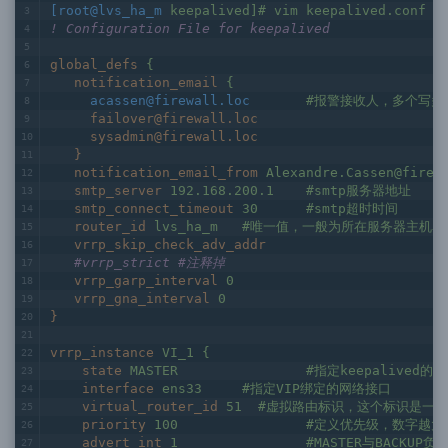
[root@lvs_ha_m
keepalived]# vim keepalived.conf
! Configuration File for keepalived
global_defs
{
notification_email
{
acassen@firewall.loc
#报警接收人，多个写多
failover@firewall.loc
sysadmin@firewall.loc
}
notification_email_from
smtp_server
192.168.200.1	#smtp服务器地址
smtp_connect_timeout
30	#smtp超时时间
router_id
lvs_ha_m	#唯一值，一般为所在服务器主机名
vrrp_skip_check_adv_addr
   #vrrp_strict	#注释掉
vrrp_garp_interval
0
vrrp_gna_interval
0
}
vrrp_instance
VI_1 {
state
MASTER		#指定keep
interface
ens33	#指定VIP绑定的网络接口
virtual_router_id
51  #虚拟路由标识，这个标识是一个
priority
100		#定义优先级，数字
advert_int
1		#MASTER与BAC