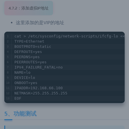
4.7.2：添加虚拟IP地址
这里添加的是VIP的地址
cat > /etc/sysconfig/network-scripts/ifcfg-lo <<E
TYPE=Ethernet
BOOTPROTO=static
DEFROUTE=yes
PEERDNS=yes
PEERROUTES=yes
IPV4_FAILURE_FATAL=no
NAME=lo
DEVICE=lo
ONBOOT=yes
IPADDR=192.168.66.100
NETMASK=255.255.255.255
EOF
5、功能测试