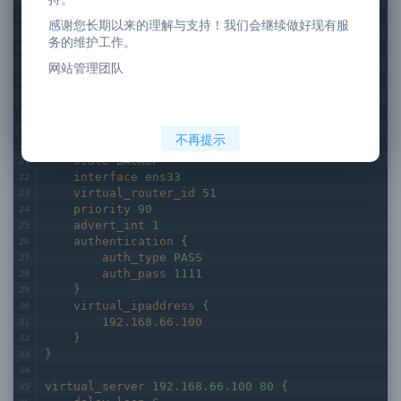
smtp_connect_timeout
30
感谢您长期以来的理解与支持！我们会继续做好现有服
router_id
lvs_ha_b
务的维护工作。
vrrp_skip_check_adv_addr
   #vrrp_strict
网站管理团队
vrrp_garp_interval
0
vrrp_gna_interval
0
}
不再提示
vrrp_instance
VI_1 {
state
BACKUP
interface
ens33
virtual_router_id
51
priority
90
advert_int
1
authentication
{
auth_type
PASS
auth_pass
1111
}
virtual_ipaddress
{
192.168.66.100
}
}
virtual_server
192.168.66.100 80 {