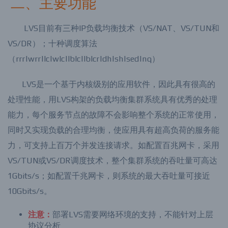
二、主要功能
LVS目前有三种IP负载均衡技术（VS/NAT、VS/TUN和
VS/DR）；十种调度算法
（rrr|wrr|lc|wlc|lblc|lblcr|dh|sh|sed|nq）
LVS是一个基于内核级别的应用软件，因此具有很高的
处理性能，用LVS构架的负载均衡集群系统具有优秀的处理
能力，每个服务节点的故障不会影响整个系统的正常使用，
同时又实现负载的合理均衡，使应用具有超高负荷的服务能
力，可支持上百万个并发连接请求。如配置百兆网卡，采用
VS/TUN或VS/DR调度技术，整个集群系统的吞吐量可高达
1Gbits/s；如配置千兆网卡，则系统的最大吞吐量可接近
10Gbits/s。
注意：
部署LVS需要网络环境的支持，不能针对上层
协议分析