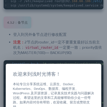
scp -r /etc/keepalived root@192.
168.66
.
106
:/etc/
scp /usr/lib/systemd/system/keepalived.service roo
4.3.2：备节点
登入到另外备节点进行修改配置
注意：
2节点的router_id一定不要重复最好以当前主
机名；
一定要一致；priority值依
virtual_router_id
次为MASTER(100)— BACKUP(90)
[root@lvs_ha_b
~]# vim /etc/keepalived/keepalived
! Configuration File for keepalived
欢迎来到浅时光博客！
global_defs
{
notification_email
{
本站专注分享系统运维、云原生、Docker、
acassen@firewall.loc
Kubernetes、DevOps、数据库、编程开发、
failover@firewall.loc
WordPress 及开源资源，记录真实技术实践与问题解决
sysadmin@firewall.loc
过程。 希望这里的文章和工具能够帮助你少走一些弯
}
路。如果内容对你有帮助，欢迎收藏、留言或赞助支
notification_email_from
Alexandre.Cassen@firew
持。
smtp_server
192.168.200.1