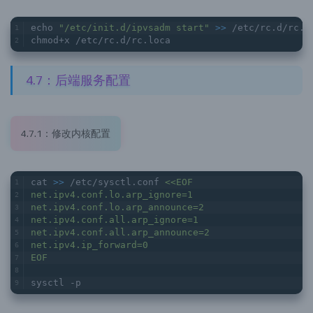
echo 
"/etc/init.d/ipvsadm start"
>> 
/etc/rc.d/rc.l
chmod+x /etc/rc.d/rc.loca
4.7：后端服务配置
4.7.1：修改内核配置
cat 
>> 
/etc/sysctl.conf 
<<EOF
net.ipv4.conf.lo.arp_ignore=1
net.ipv4.conf.lo.arp_announce=2
net.ipv4.conf.all.arp_ignore=1
net.ipv4.conf.all.arp_announce=2
net.ipv4.ip_forward=0
EOF
sysctl -p