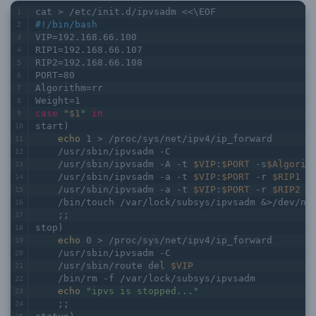
cat > /etc/init.d/ipvsadm <<\EOF
#!/bin/bash
VIP=192.168.66.100
RIP1=192.168.66.107
RIP2=192.168.66.108
PORT=80
Algorithm=rr
Weight=1
case
"
$1
"
in
start)
echo
 1 > /proc/sys/net/ipv4/ip_forward
    /usr/sbin/ipvsadm -C
    /usr/sbin/ipvsadm -A -t 
$VIP
:
$PORT
 -s
$Algorit
    /usr/sbin/ipvsadm -a -t 
$VIP
:
$PORT
 -r 
$RIP1
 -
    /usr/sbin/ipvsadm -a -t 
$VIP
:
$PORT
 -r 
$RIP2
 -
    /bin/touch /var/lock/subsys/ipvsadm &>/dev/nu
    ;;
stop)
echo
 0 > /proc/sys/net/ipv4/ip_forward
    /usr/sbin/ipvsadm -C
    /usr/sbin/route del 
$VIP
    /bin/rm -f /var/lock/subsys/ipvsadm
echo
"ipvs is stopped..."
    ;;