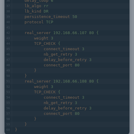
delay_loop
6
lb_algo
rr
lb_kind
DR
persistence_timeout
50
protocol
TCP
real_server
192.168.66.107 80 {
weight
3
TCP_CHECK
{
connect_timeout
3
nb_get_retry
3
delay_before_retry
3
connect_port
80
}
}
real_server
192.168.66.108 80 {
weight
3
TCP_CHECK
{
connect_timeout
3
nb_get_retry
3
delay_before_retry
3
connect_port
80
}
}
}