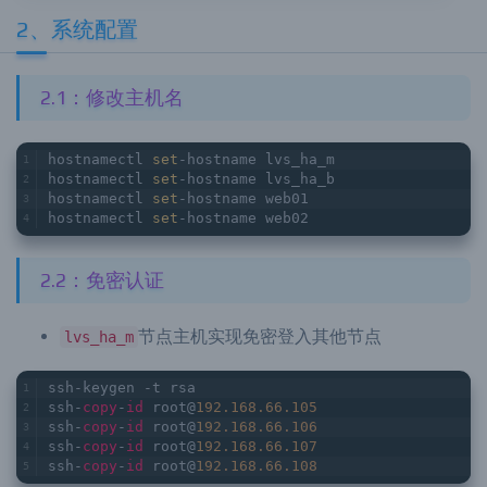
2、系统配置
2.1：修改主机名
hostnamectl 
set
-hostname lvs_ha_m
hostnamectl 
set
-hostname lvs_ha_b
hostnamectl 
set
-hostname web01
hostnamectl 
set
-hostname web02
2.2：免密认证
节点主机实现免密登入其他节点
lvs_ha_m
ssh-keygen -t rsa
ssh-
copy
-
id
 root@
192.168
.66
.105
ssh-
copy
-
id
 root@
192.168
.66
.106
ssh-
copy
-
id
 root@
192.168
.66
.107
ssh-
copy
-
id
 root@
192.168
.66
.108