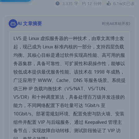
3,335 字 · 约 12 分钟
6.1w次已读
AI 文章摘要
时光AI(本站开发
)
L
V
S
是
L
i
n
u
x
虚
拟
服
务
器
的
一
种
技
术
，
由
章
文
嵩
博
士
发
起
，
现
已
成
为
L
i
n
u
x
标
准
内
核
的
一
部
分
，
支
持
四
层
负
载
均
衡
。
其
核
心
目
标
是
通
过
软
件
实
现
高
性
能
、
高
可
用
的
服
务
器
集
群
，
具
备
可
靠
性
、
可
扩
展
性
和
易
操
作
性
，
能
够
以
较
低
成
本
提
供
最
优
服
务
性
能
。
该
技
术
在
1
9
9
8
年
成
熟
，
广
泛
应
用
于
W
W
W
、
C
a
c
h
e
、
D
N
S
等
服
务
场
景
。
系
统
提
供
三
种
I
P
负
载
均
衡
技
术
（
V
S
/
N
A
T
、
V
S
/
T
U
N
、
V
S
/
D
R
）
和
十
种
调
度
算
法
，
具
备
处
理
百
万
级
并
发
连
接
的
能
力
，
不
同
网
络
配
置
下
吞
吐
量
可
达
1
G
b
i
t
/
s
至
1
0
G
b
i
t
/
s
。
部
署
需
规
划
环
境
、
配
置
免
密
与
防
火
墙
、
安
装
组
件
并
配
置
V
I
P
与
后
端
服
务
。
通
过
K
e
e
p
a
l
i
v
e
d
管
理
主
备
节
点
，
实
现
故
障
自
动
转
移
。
测
试
阶
段
验
证
了
V
I
P
访
问
、
单
节
点
故
障
剔
除
及
漂
移
功
能
，
确
保
集
群
稳
定
运
行
。