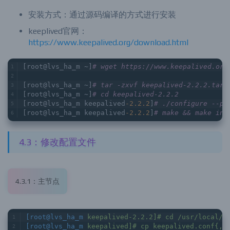
安装方式：通过源码编译的方式进行安装
keeplived官网：
https://www.keepalived.org/download.html
[root@lvs_ha_m ~]
# wget https://www.keepalived.org
[root@lvs_ha_m ~]
# tar -zxvf keepalived-2.2.2.tar.
[root@lvs_ha_m ~]
# cd keepalived-2.2.2
[root@lvs_ha_m keepalived
-2.2
.2
]
# ./configure --pr
[root@lvs_ha_m keepalived
-2.2
.2
]
# make && make ins
4.3：修改配置文件
4.3.1：主节点
[root@lvs_ha_m
keepalived-2.2.2]# cd /usr/local/k
[root@lvs_ha_m
keepalived]# cp keepalived.conf{,_