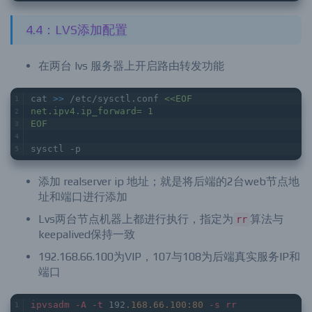
4.4：LVS添加配置
在两台 lvs 服务器上开启路由转发功能
cat 
>> 
/etc/sysctl.conf 
<<EOF
net.ipv4.ip_forward= 1
EOF
sysctl -p
添加 realserver ip 地址；就是将后端的2台web节点地
址和端口进行添加
Lvs两台节点机器上都进行执行，指定为
算法与
rr
keepalived保持一致
192.168.66.100为VIP，107与108为后端真实服务IP和
端口
ipvsadm
-A
-t
 192
.168
.66
.100
:80
-s
rr