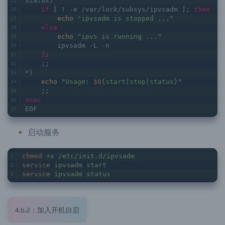
status)
if
 [ ! -e /var/lock/subsys/ipvsadm ]; 
then
echo
"ipvsadm is stopped ..."
else
echo
"ipvs is running ..."
        ipvsadm -L -n
fi
    ;;
*)
echo
"Usage: 
$0
{start|stop|status}"
    ;;
esac
EOF
启动服务
chmod
+x /etc/init.d/ipvsadm
service
ipvsadm start
service
ipvsadm status
4.6.2：加入开机自启