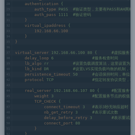
authentication
{
auth_type
PASS	#验证类型，主要有PASS和AH两种
auth_pass
1111	#验证密码
}
virtual_ipaddress
{
192.168.66.100
}
}
virtual_server
192.168.66.1
delay_loop
6		#服务检查时间
lb_algo
rr		#设置负载调度算法，这里设置为
lb_kind
DR		#设置LVS实现负载均衡的机制，
persistence_timeout
50	#会话保持时间，单
protocol
TCP		#指定转发协议类型，
real_server
192.168.6
weight
3		#配置服务节点的权
TCP_CHECK
{
connect_timeout
3	#表示3秒无响应超时
nb_get_retry
3	#表示重试次数
delay_before_retry
3	#表示重试间
connect_port
80
}
}