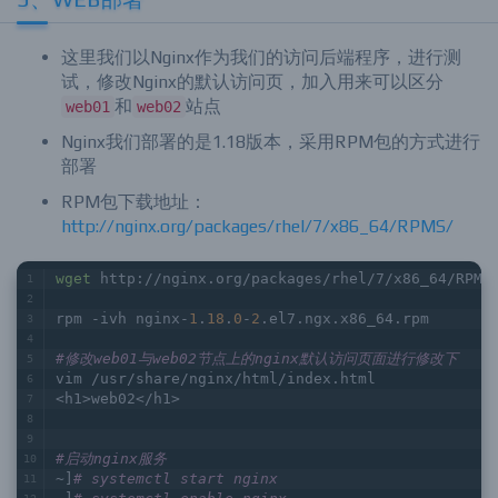
这里我们以Nginx作为我们的访问后端程序，进行测
试，修改Nginx的默认访问页，加入用来可以区分
和
站点
web01
web02
Nginx我们部署的是1.18版本，采用RPM包的方式进行
部署
RPM包下载地址：
http://nginx.org/packages/rhel/7/x86_64/RPMS/
wget
 http://nginx.org/packages/rhel/7/x86_64/RPMS
rpm -ivh nginx-
1
.
18
.
0
-
2
.el7.ngx.x86_64.rpm
#修改web01与web02节点上的nginx默认访问页面进行修改下
vim /usr/share/nginx/html/index.html
<h1>web02</h1>
#启动nginx服务
~]
# systemctl start nginx