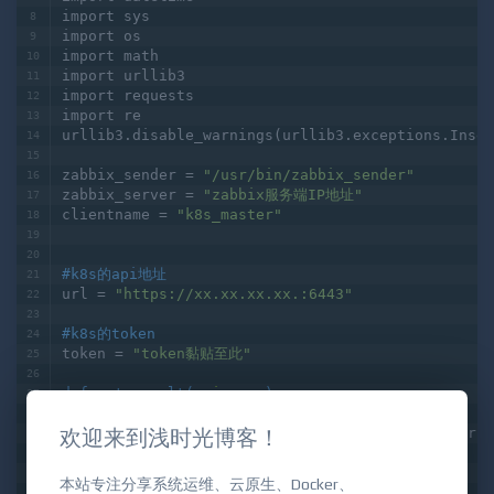
import json
import datetime
import sys
import os
import math
import urllib3
import requests
import re
urllib3.disable_warnings(urllib3.exceptions.Insec
zabbix_sender = 
"/usr/bin/zabbix_sender"
zabbix_server = 
"zabbix服务端IP地址"
clientname = 
"k8s_master"
#k8s的api地址
url = 
"https://xx.xx.xx.xx.:6443"
#k8s的token
token = 
"token黏贴至此"
def 
get_result
(
api_name
):
欢迎来到浅时光博客！
   headers
 = {
"Authorization"
:
"Bearer "
+token}
   json_data = requests.
get
(url+api_name,headers=
return
 json_data.json()
本站专注分享系统运维、云原生、Docker、