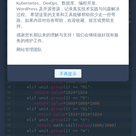
Kubernetes、DevOps、数据库、编程开发、
#时间转换,把所有服务的创建时间变成运行时间
WordPress 及开源资源，记录真实技术实践与问题解决
def 
Trantime
(
time_data
):
过程。 希望这里的文章和工具能够帮助你少走一些弯
    time
 = re.match(r
"(\d+)-(\d+)-(\d+).*?(\d+):(
路。如果内容对你有帮助，欢迎收藏、留言或赞助支
    total_send = round((datetime.datetime.now()-d
持。
return
 str(math.floor(total_send/
86400
)).spli
感谢您长期以来的理解与支持！我们会继续做好现有服
务的维护工作。
#把所有的单位转换成b
def 
Tranunit
(
unit_data
):
网站管理团队
    unit
 = re.match(r
"(\d+)(.*)"
,unit_data)
value
 = 
int
(unit.
group
(
1
))
if
 unit.
group
(
2
) == 
"K"
:
return
value
*
1000
    elif unit.
group
(
2
) == 
"Ki"
:
不再提示
return
value
*
1024
    elif unit.
group
(
2
) == 
"M"
:
return
value
*
1000
*
1000
    elif unit.
group
(
2
) == 
"Mi"
:
return
value
*
1024
*
1024
    elif unit.
group
(
2
) == 
"G"
:
return
value
*
1000
*
1000
*
1000
    elif unit.
group
(
2
) == 
"Gi"
:
return
value
*
1024
*
1024
*
1024
    elif unit.
group
(
2
) == 
"n"
:
return
 math.ceil(
value
/
1000
/
1000
)