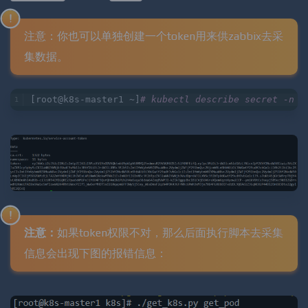
时生成的
用作zabbix获取数据的凭证。
Dashboard
token
注意：你也可以单独创建一个token用来供zabbix去采
集数据。
[root@k8s-master1 ~]
# kubectl describe secret -n k
注意：
如果token权限不对，那么后面执行脚本去采集
信息会出现下图的报错信息：