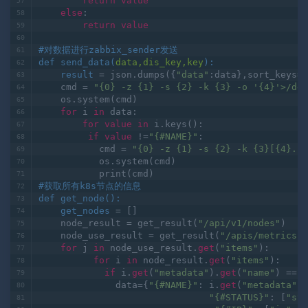
    elif unit.
group
(
2
) == 
"m"
:
return
value
else
:
return
value
#对数据进行zabbix_sender发送
def 
send_data
(
data,dis_key,key
):
    result
 = json.dumps({
"data"
:data},sort_keys=T
    cmd = 
"{0} -z {1} -s {2} -k {3} -o '{4}'>/dev
    os.system(cmd)
for
 i 
in
 data:
for
value
in
 i.keys():
if
value
 !=
"{#NAME}"
:
           cmd = 
"{0} -z {1} -s {2} -k {3}[{4}.{5
           os.system(cmd)
           print(cmd)     
#获取所有k8s节点的信息
def 
get_node
(
):
    get_nodes
 = []
    node_result = get_result(
"/api/v1/nodes"
)
    node_use_result = get_result(
"/apis/metrics.k
for
 j 
in
 node_use_result.
get
(
"items"
):
for
 i 
in
 node_result.
get
(
"items"
):
if
 i.
get
(
"metadata"
).
get
(
"name"
) == j
              data={
"{#NAME}"
: i.
get
(
"metadata"
).