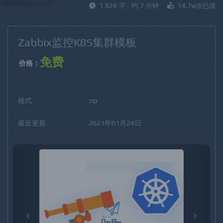
1,826 字 · 约 7 分钟
14.7w次已读
Zabbix监控K8S集群模板
免费
价格：
格式
zip
最近更新
2021年01月24日
P
N
r
e
e
x
v
t
i
o