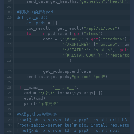
        get_healths.append(data)
    send_data(get_healths,
"gethealth"
,
"health"
)
#获取k8s的所有pod
def 
get_pod
(
): 
    get_pods
 = []
    pod_result = get_result(
"/api/v1/pods"
)
for
 i 
in
 pod_result.
get
(
"items"
):
           data = {
"{#NAME}"
:i.
get
(
"metadata"
).
ge
"{#RUNTIME}"
:[
"runtime"
,Tranti
"{#STATUS}"
:[
"status"
,i.
get
(
"s
"{#RESTARTCOUNT}"
:[
"restartcou
                      }
           get_pods.append(data)
    send_data(get_pods,
"getpod"
,
"pod"
)
if
 __name__ == 
"__main__"
:
   cmd = 
"{0}()"
.format(sys.argv[
1
])
   eval(cmd)
   print(
"采集完成"
)
#安装python所需模块
[
root@zabbix-server k8s
]
# pip3 install urllib3
[
root@zabbix-server k8s
]
# pip3 install requests