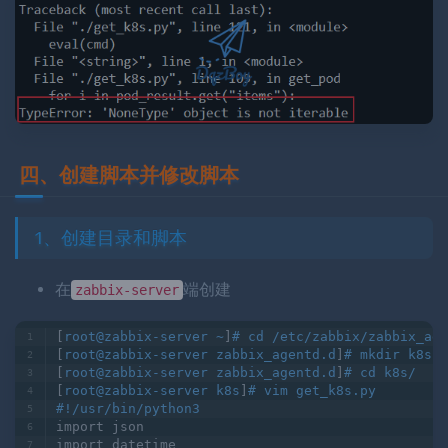
四、创建脚本并修改脚本
1、创建目录和脚本
在
端创建
zabbix-server
[
root@zabbix-server ~
]
# cd /etc/zabbix/zabbix_age
[
root@zabbix-server zabbix_agentd.d
]
# mkdir k8s
[
root@zabbix-server zabbix_agentd.d
]
# cd k8s/
[
root@zabbix-server k8s
]
# vim get_k8s.py
#!/usr/bin/python3