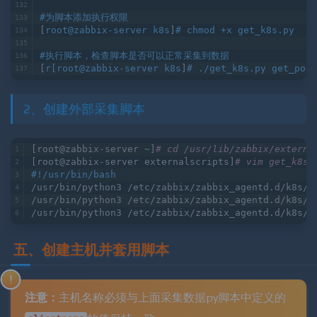
[
root@zabbix-server k8s
]
# pip3 install eval
#为脚本添加执行权限
[
root@zabbix-server k8s
]
# chmod +x get_k8s.py
#执行脚本，检查脚本是否可以正常采集到数据
[
r[root@zabbix-server k8s
]
# ./get_k8s.py get_pod
2、创建外部采集脚本
[root@zabbix-server ~]
# cd /usr/lib/zabbix/externa
[root@zabbix-server externalscripts]
# vim get_k8s
#!/usr/bin/bash
/usr/bin/python3 /etc/zabbix/zabbix_agentd.d/k8s/g
/usr/bin/python3 /etc/zabbix/zabbix_agentd.d/k8s/g
/usr/bin/python3 /etc/zabbix/zabbix_agentd.d/k8s/g
五、创建主机并套用脚本
注意：
主机名称必须与上面采集数据py脚本中定义的