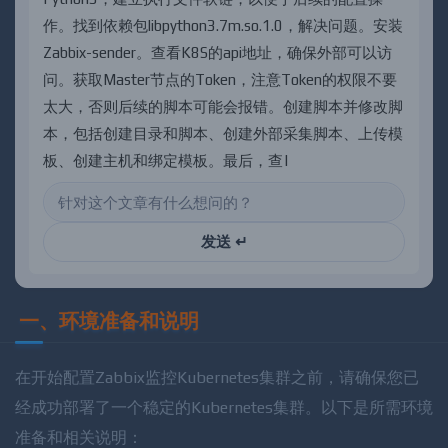
作
。
找
到
依
赖
包
l
i
b
p
y
t
h
o
n
3
.
7
m
.
s
o
.
1
.
0
，
解
决
问
题
。
安
装
Z
a
b
b
i
x
-
s
e
n
d
e
r
。
查
看
K
8
S
的
a
p
i
地
址
，
确
保
外
部
可
以
访
问
。
获
取
M
a
s
t
e
r
节
点
的
T
o
k
e
n
，
注
意
T
o
k
e
n
的
权
限
不
要
太
大
，
否
则
后
续
的
脚
本
可
能
会
报
错
。
创
建
脚
本
并
修
改
脚
本
，
包
括
创
建
目
录
和
脚
本
、
创
建
外
部
采
集
脚
本
、
上
传
模
板
、
创
建
主
机
和
绑
定
模
板
。
最
后
，
查
看
获
取
到
的
数
据
和
监
控
告
警
信
息
。
发送 ↵
一、环境准备和说明
在开始配置Zabbix监控Kubernetes集群之前，请确保您已
经成功部署了一个稳定的Kubernetes集群。以下是所需环境