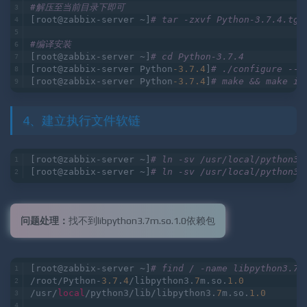
[root@zabbix-server ~]
# mkdir /usr/local/python3
#解压至当前目录下即可
[root@zabbix-server ~]
# tar -zxvf Python-3.7.4.tgz
#编译安装
[root@zabbix-server ~]
# cd Python-3.7.4
[root@zabbix-server Python
-3.7
.4
]
# ./configure --p
[root@zabbix-server Python
-3.7
.4
]
# make && make in
4、建立执行文件软链
[root@zabbix-server ~]
# ln -sv /usr/local/python3/
[root@zabbix-server ~]
# ln -sv /usr/local/python3/
问题处理：
找不到libpython3.7m.so.1.0依赖包
[root@zabbix-server ~]
# find / -name libpython3.7m
/root/Python-
3.7
.
4
/libpython3.
7
m.so.
1.0