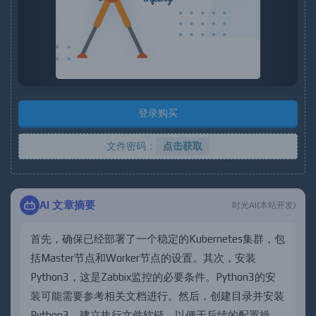
u
s
登录购买
文件密码：
点击获取
AI 文章摘要
时光AI(本站开发)
首
先
，
确
保
已
经
部
署
了
一
个
稳
定
的
K
u
b
e
r
n
e
t
e
s
集
群
，
包
括
M
a
s
t
e
r
节
点
和
W
o
r
k
e
r
节
点
的
设
置
。
其
次
，
安
装
P
y
t
h
o
n
3
，
这
是
Z
a
b
b
i
x
监
控
的
必
要
条
件
。
P
y
t
h
o
n
3
的
安
装
可
能
需
要
参
考
相
关
文
档
进
行
。
然
后
，
创
建
目
录
并
安
装
P
y
t
h
o
n
3
，
建
立
执
行
文
件
软
链
，
以
便
于
后
续
的
配
置
操