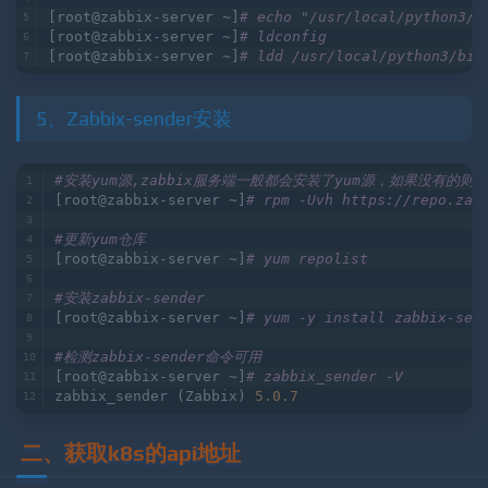
/usr/
local
/python3/lib/libpython3.
7
m.so.
1.0
[root@zabbix-server ~]
# echo "/usr/local/python3/l
[root@zabbix-server ~]
# ldconfig
[root@zabbix-server ~]
# ldd /usr/local/python3/bin
5、Zabbix-sender安装
#安装yum源,zabbix服务端一般都会安装了yum源，如果没有的则
[root@zabbix-server ~]
# rpm -Uvh https://repo.zab
#更新yum仓库
[root@zabbix-server ~]
# yum repolist
#安装zabbix-sender
[root@zabbix-server ~]
# yum -y install zabbix-sen
#检测zabbix-sender命令可用
[root@zabbix-server ~]
# zabbix_sender -V
zabbix_sender (Zabbix) 
5.0
.7
二、获取k8s的api地址