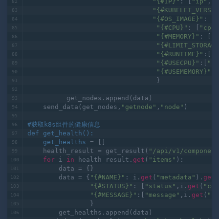
"{#STATUS}"
: [
"sta
"{#IP}"
: [
"ip"
,i.
"{#KUBELET_VERSIO
"{#OS_IMAGE}"
: [
"
"{#CPU}"
: [
"cpu"
"{#MEMORY}"
: [
"m
"{#LIMIT_STORAGE
"{#RUNTIME}"
:[
"r
"{#USECPU}"
:[
"us
"{#USEMEMORY}"
:[
                                 }
          get_nodes.append(data)
    send_data(get_nodes,
"getnode"
,
"node"
)
#获取k8s组件的健康信息
def 
get_health
(
):
    get_healths
 = []
    health_result = get_result(
"/api/v1/component
for
 i 
in
 health_result.
get
(
"items"
):
        data = {} 
        data = {
"{#NAME}"
: i.
get
(
"metadata"
).
get
(
"{#STATUS}"
: [
"status"
,i.
get
(
"con
"{#MESSAGE}"
:[
"message"
,i.
get
(
"co
                }