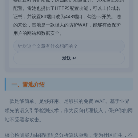
配
置
。
雷
池
也
提
供
了
H
T
T
P
S
配
置
功
能
，
可
以
上
传
域
名
证
书
，
并
设
置
8
0
端
口
改
为
4
4
3
端
口
，
勾
选
s
s
l
开
关
。
总
的
来
说
，
雷
池
是
一
款
强
大
的
防
护
W
A
F
，
能
够
有
效
保
护
用
户
的
网
站
和
数
据
安
全
。
发送 ↵
一、雷池介绍
一款足够简单、足够好用、足够强的免费 WAF。基于业界
领先的语义引擎检测技术，作为反向代理接入，保护你的网
站不受黑客攻击。
核心检测能力由智能语义分析算法驱动，专为社区而生，不