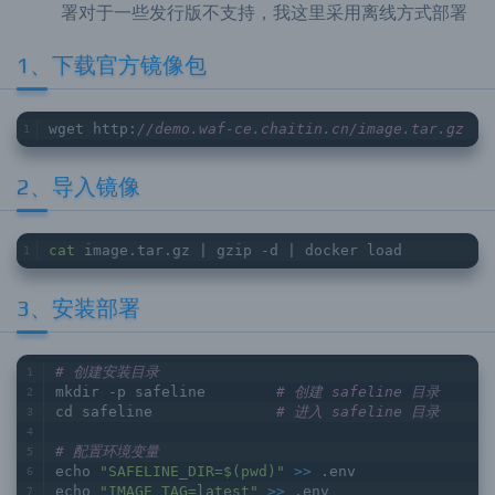
署对于一些发行版不支持，我这里采用离线方式部署
1、下载官方镜像包
wget http:
//demo.waf-ce.chaitin.cn/image.tar.gz
2、导入镜像
cat
 image.tar.gz | gzip -d | docker load
3、安装部署
# 创建安装目录
mkdir -p safeline        
# 创建 safeline 目录
cd safeline              
# 进入 safeline 目录
# 配置环境变量
echo 
"SAFELINE_DIR=$(pwd)"
>> 
.env
echo 
"IMAGE_TAG=latest"
>> 
.env