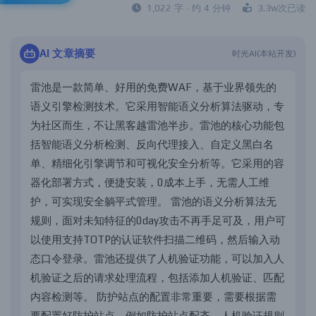
1,022 字 · 约 4 分钟
3.3w次已读
AI 文章摘要
时光AI(本站开发)
雷
池
是
一
款
简
单
、
好
用
的
免
费
W
A
F
，
基
于
业
界
领
先
的
语
义
引
擎
检
测
技
术
。
它
采
用
智
能
语
义
分
析
算
法
驱
动
，
专
为
社
区
而
生
，
不
让
黑
客
越
雷
池
半
步
。
雷
池
的
核
心
功
能
包
括
智
能
语
义
分
析
检
测
、
反
向
代
理
接
入
、
自
定
义
黑
白
名
单
、
精
细
化
引
擎
调
节
和
可
视
化
安
全
分
析
等
。
它
采
用
的
容
器
化
部
署
方
式
，
便
捷
安
装
，
0
成
本
上
手
，
无
需
人
工
维
护
，
可
实
现
安
全
躺
平
式
管
理
。
雷
池
的
语
义
分
析
算
法
无
规
则
，
面
对
未
知
特
征
的
0
d
a
y
攻
击
不
再
手
足
可
及
，
用
户
可
以
使
用
支
持
T
O
T
P
的
认
证
软
件
扫
描
二
维
码
，
然
后
输
入
动
态
口
令
登
录
。
雷
池
还
提
供
了
人
机
验
证
功
能
，
可
以
加
入
人
机
验
证
之
后
的
请
求
处
理
流
程
，
包
括
添
加
人
机
验
证
、
匹
配
内
容
检
测
等
。
防
护
站
点
的
配
置
非
常
重
要
，
需
要
根
据
需
要
配
置
好
防
护
站
点
，
例
如
防
护
站
点
配
齐
、
人
机
验
证
规
则