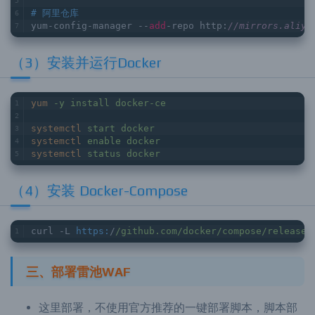
# 阿里仓库
yum-config-manager --
add
-repo http:
//mirrors.aliyu
（3）安装并运行Docker
yum
-y install docker-ce
systemctl
start docker
systemctl
enable docker
systemctl
status docker
（4）安装 Docker-Compose
curl -L 
https:
/
/github.com/docker
/compose/releases
三、部署雷池WAF
这里部署，不使用官方推荐的一键部署脚本，脚本部