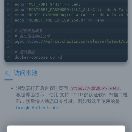
echo 
"MGT_PORT=9443"
>> 
.env
echo 
"POSTGRES_PASSWORD=$(LC_ALL=C tr -dc A-Za-z0
echo 
"REDIS_PASSWORD=$(LC_ALL=C tr -dc A-Za-z0-9 
echo 
"SUBNET_PREFIX=169.254.0"
>> 
.env
# 启动雷池服务
# 首先现在编排文件
wget 
https:
/
/waf-ce.chaitin.cn/release
/latest/com
# 启动容器
docker-compose up -d
4、访问雷池
浏览器打开后台管理页面
。
https://<雷池IP>:9443
根据界面提示，使用 支持 TOTP 的认证软件 扫描二维
码，然后输入动态口令登录。例如我这里使用的是
Google Authenticator