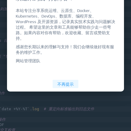
本站专注分享系统运维、云原生、Docker、
Kubernetes、DevOps、数据库、编程开发、
文件，则加载其中的环境变量配置
WordPress 及开源资源，记录真实技术实践与问题解决
过程。 希望这里的文章和工具能够帮助你少走一些弯
路。如果内容对你有帮助，欢迎收藏、留言或赞助支
持。
感谢您长期以来的理解与支持！我们会继续做好现有服
ogs 目录，如果不存在则创建
务的维护工作。
网站管理团队
"true"
不再提示
操作
`date +%Y-%T`.
log
# 重定向标准输出到日志文件
操作