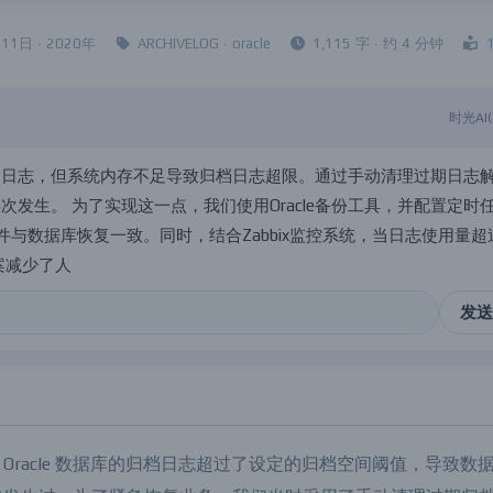
1日 · 2020年
ARCHIVELOG
·
oracle
1,115 字 · 约 4 分钟
时光AI
档
日
志
，
但
系
统
内
存
不
足
导
致
归
档
日
志
超
限
。
通
过
手
动
清
理
过
期
日
志
再
次
发
生
。
为
了
实
现
这
一
点
，
我
们
使
用
O
r
a
c
l
e
备
份
工
具
，
并
配
置
定
时
件
与
数
据
库
恢
复
一
致
。
同
时
，
结
合
Z
a
b
b
i
x
监
控
系
统
，
当
日
志
使
用
量
超
案
减
少
了
人
工
干
预
，
优
化
了
维
护
流
程
，
提
高
了
数
据
库
的
稳
定
性
和
性
能
发送