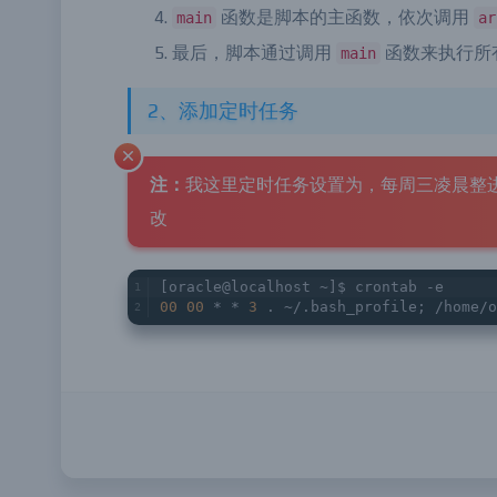
件，然后使用
命令进行交叉检查、
rman
函数是脚本的主函数，依次调用
main
ar
最后，脚本通过调用
函数来执行所
main
2、添加定时任务
注：
我这里定时任务设置为，每周三凌晨整
改
[oracle@localhost ~]$ crontab -e
00
00
 * * 
3
 . ~/.bash_profile; /home/o