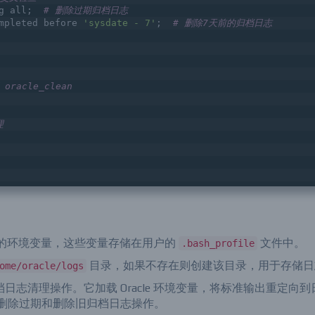
OF
行交叉检查
g all;  
# 删除过期归档日志
mpleted before 
'sysdate - 7'
;  
# 删除7天前的归档日志
racle_clean
理
数据库的环境变量，这些变量存储在用户的
文件中。
.bash_profile
目录，如果不存在则创建该目录，用于存储日
ome/oracle/logs
志清理操作。它加载 Oracle 环境变量，将标准输出重定向到