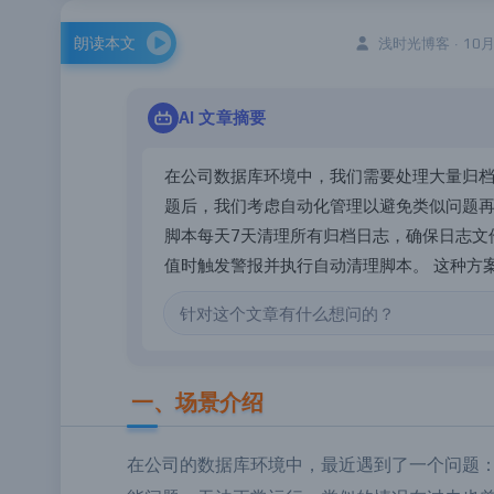
朗读本文
浅时光博客 · 10月1
AI 文章
摘要
在
公
司
数
据
库
环
境
中
，
我
们
需
要
处
理
大
量
归
题
后
，
我
们
考
虑
自
动
化
管
理
以
避
免
类
似
问
题
脚
本
每
天
7
天
清
理
所
有
归
档
日
志
，
确
保
日
志
文
值
时
触
发
警
报
并
执
行
自
动
清
理
脚
本
。
这
种
方
过
定
期
任
务
管
理
|
一、场景介绍