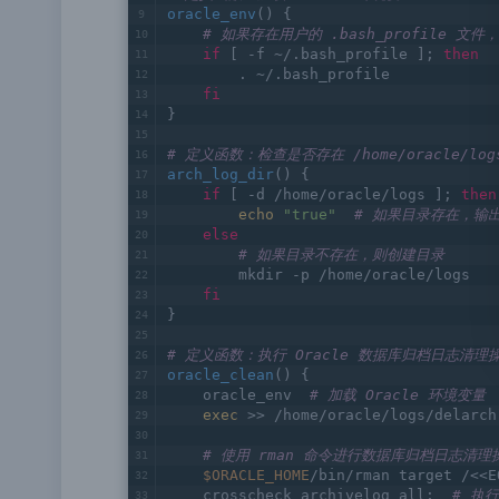
# 定义函数：加载 Oracle 环境变量
oracle_env
() {
# 如果存在用户的 .bash_profile 
if
 [ -f ~/.bash_profile ]; 
then
        . ~/.bash_profile
fi
}
# 定义函数：检查是否存在 /home/oracle/l
arch_log_dir
() {
if
 [ -d /home/oracle/logs ]; 
then
echo
"true"
# 如果目录存在，输出 
else
# 如果目录不存在，则创建目录
        mkdir -p /home/oracle/logs
fi
}
# 定义函数：执行 Oracle 数据库归档日志清理
oracle_clean
() {
    oracle_env  
# 加载 Oracle 环境变量
exec
 >> /home/oracle/logs/delarch
# 使用 rman 命令进行数据库归档日志清理