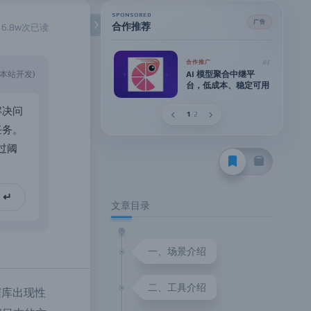
SPONSORED
广告
合作推荐
16.8w次已读
02
合作推广
01
合作推广
AIHUB中转，聚合十
(本站开发)
AI 模型聚合中继平
几家源头持续监控。
台，低成本、稳定可用
让大家用上便宜且相对稳定的
Token。
解
决
问
2
/
2
任
务
。
过
阈
。
通
文章目录
 ↵
一、场景介绍
二、工具介绍