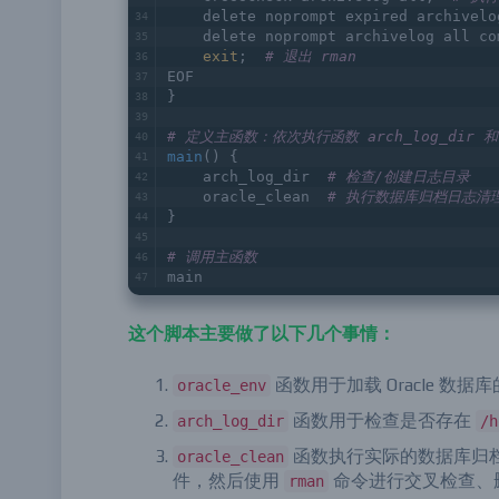
$ORACLE_HOME
/bin/rman target /<<E
    crosscheck archivelog all;  
# 执
    delete noprompt expired archivelo
    delete noprompt archivelog all co
exit
;  
# 退出 rman
EOF
}
# 定义主函数：依次执行函数 arch_log_dir 和 o
main
() {
    arch_log_dir  
# 检查/创建日志目录
    oracle_clean  
# 执行数据库归档日志清
}
# 调用主函数
main
这个脚本主要做了以下几个事情：
函数用于加载 Oracle 
oracle_env
函数用于检查是否存在
arch_log_dir
/h
函数执行实际的数据库归档日
oracle_clean