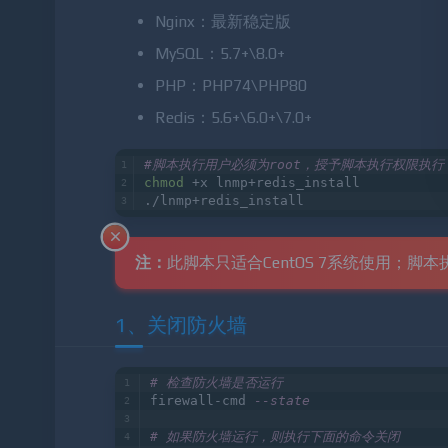
Nginx：最新稳定版
MySQL：5.7+\8.0+
PHP：PHP74\PHP80
Redis：5.6+\6.0+\7.0+
#脚本执行用户必须为root，授予脚本执行权限执行
chmod
 +x lnmp+redis_install
./lnmp+redis_install
注：
此脚本只适合CentOS 7系统使用；
1、关闭防火墙
# 检查防火墙是否运行
firewall-cmd 
--state