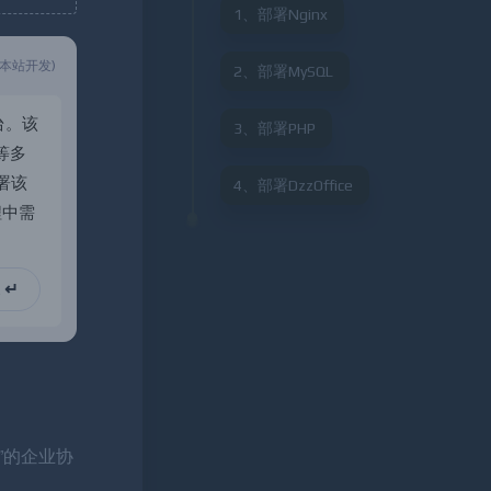
1、部署Nginx
(本站开发)
2、部署MySQL
台
。
该
3、部署PHP
等
多
署
该
4、部署DzzOffice
程
中
需
包
上
 ↵
5”的企业协