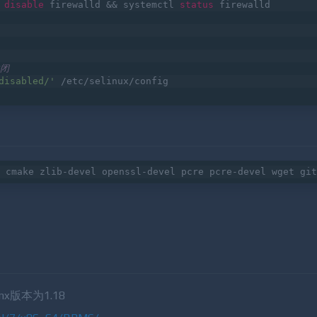
 
disable
 firewalld && systemctl 
status
 firewalld
关闭
disabled/'
 /etc/selinux/config
 cmake zlib-devel openssl-devel pcre pcre-devel wget git
x版本为1.18