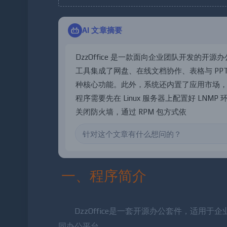
AI 文章摘要
D
z
z
O
f
f
i
c
e
是
一
款
面
向
企
业
团
队
开
发
的
开
源
办
工
具
集
成
了
网
盘
、
在
线
文
档
协
作
、
表
格
与
P
P
种
核
心
功
能
。
此
外
，
系
统
还
内
置
了
应
用
市
场
程
序
需
要
先
在
L
i
n
u
x
服
务
器
上
配
置
好
L
N
M
P
关
闭
防
火
墙
，
通
过
R
P
M
包
方
式
依
次
安
装
并
配
传
|
一、程序简介
DzzOffice是一套开源办公套件，适用于企业