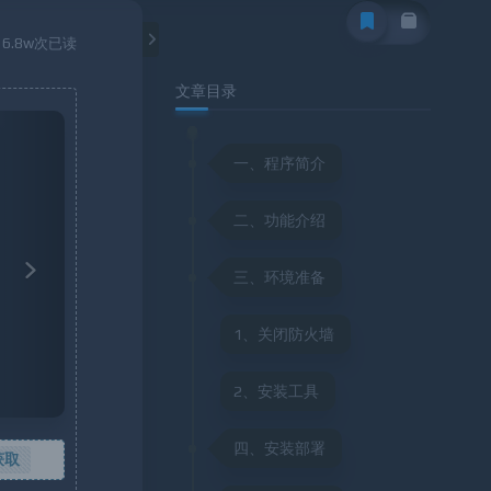
16.8w次已读
文章目录
Next
一、程序简介
二、功能介绍
三、环境准备
1、关闭防火墙
2、安装工具
四、安装部署
获取