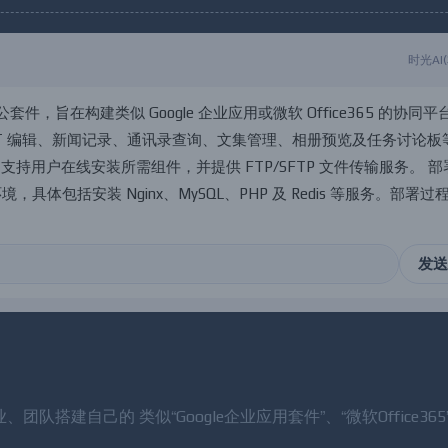
时光AI
公
套
件
，
旨
在
构
建
类
似
G
o
o
g
l
e
企
业
应
用
或
微
软
O
f
f
i
c
e
3
6
5
的
协
同
平
T
编
辑
、
新
闻
记
录
、
通
讯
录
查
询
、
文
集
管
理
、
相
册
预
览
及
任
务
讨
论
板
，
支
持
用
户
在
线
安
装
所
需
组
件
，
并
提
供
F
T
P
/
S
F
T
P
文
件
传
输
服
务
。
部
环
境
，
具
体
包
括
安
装
N
g
i
n
x
、
M
y
S
Q
L
、
P
H
P
及
R
e
d
i
s
等
服
务
。
部
署
过
置
上
述
软
件
，
确
保
服
务
正
常
运
行
后
，
即
可
将
解
压
好
的
D
z
z
O
f
f
i
c
e
程
序
发送
、团队搭建自己的 类似“Google企业应用套件”、“微软Office36