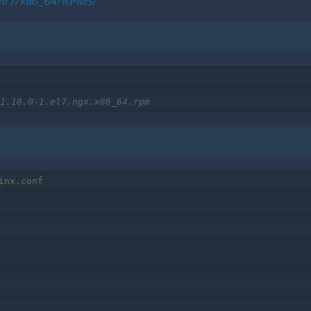
hel/7/x86_64/RPMS/
1.18.0-1.el7.ngx.x86_64.rpm
inx.conf