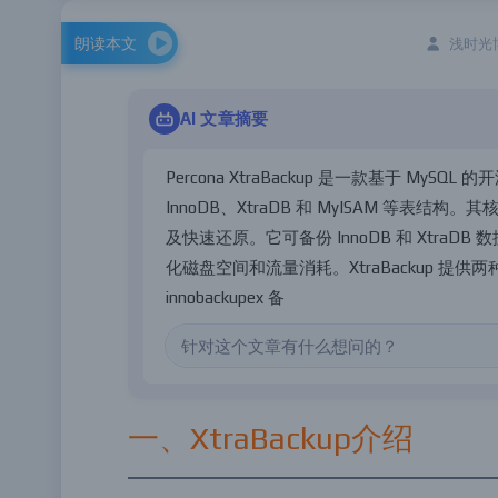
朗读本文
浅时光博客
AI 文章摘要
P
e
r
c
o
n
a
X
t
r
a
B
a
c
k
u
p
是
一
款
基
于
M
y
S
Q
L
的
开
I
n
n
o
D
B
、
X
t
r
a
D
B
和
M
y
I
S
A
M
等
表
结
构
。
其
及
快
速
还
原
。
它
可
备
份
I
n
n
o
D
B
和
X
t
r
a
D
B
数
化
磁
盘
空
间
和
流
量
消
耗
。
X
t
r
a
B
a
c
k
u
p
提
供
两
i
n
n
o
b
a
c
k
u
p
e
x
备
份
M
y
I
S
A
M
）
，
后
者
封
装
了
x
一、XtraBackup介绍