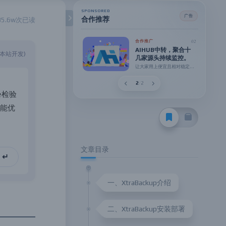
SPONSORED
广告
合作推荐
35.6w次已读
02
合作推广
01
合作推广
AIHUB中转，聚合十
(本站开发)
AI 模型聚合中继平
几家源头持续监控。
台，低成本、稳定可用
让大家用上便宜且相对稳定的
Token。
2
/
2
份
检
验
能
优
文章目录
 ↵
一、XtraBackup介绍
二、XtraBackup安装部署