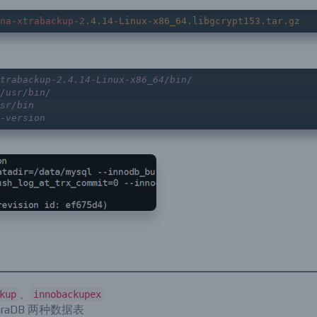
na-xtrabackup-2
.4
.14-Linux-x86_64
.libgcrypt153
.tar
.gz
trabackup-2.4.14-Linux-x86_64/bin/
/usr/bin/
sr/bin
-version
、
kup
innobackupex
XtraDB 两种数据表