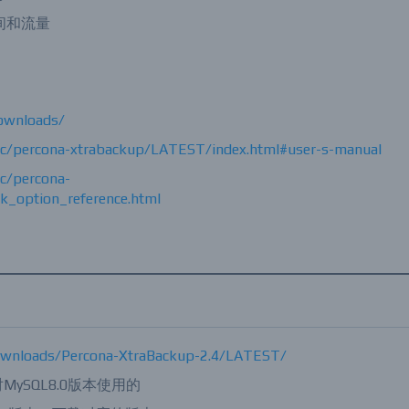
间和流量
ownloads/
c/percona-xtrabackup/LATEST/index.html#user-s-manual
c/percona-
_option_reference.html
ownloads/Percona-XtraBackup-2.4/LATEST/
是针对MySQL8.0版本使用的