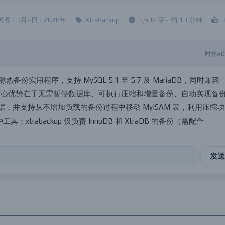
 · 3月2日 · 2020年
XtraBackup
3,632 字 · 约 13 分钟
时光AI
源
热
备
份
实
用
程
序
，
支
持
M
y
S
Q
L
5
.
1
至
5
.
7
及
M
a
r
i
a
D
B
，
同
时
兼
容
核
心
优
势
在
于
无
需
暂
停
数
据
库
、
可
执
行
压
缩
和
增
量
备
份
、
自
动
实
现
备
据
，
并
支
持
从
不
增
加
负
载
的
备
份
过
程
中
移
动
M
y
I
S
A
M
表
，
利
用
压
缩
功
种
工
具
：
x
t
r
a
b
a
c
k
u
p
仅
负
责
I
n
n
o
D
B
和
X
t
r
a
D
B
的
备
份
（
需
配
合
t
r
a
b
a
c
k
u
p
功
能
并
具
备
全
库
备
份
、
全
库
恢
复
及
数
据
文
件
一
致
性
校
发送