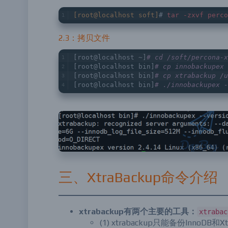
[root@localhost soft]
# 
tar
-zxvf
perco
2.3：拷贝文件
[root@localhost ~]
# cd /soft/percona-x
[root@localhost bin]
# cp innobackupex 
[root@localhost bin]
# cp xtrabackup /u
[root@localhost bin]
# ./innobackupex -
三、XtraBackup命令介绍
xtrabackup有两个主要的工具：
xtrabac
(1) xtrabackup只能备份InnoDB和