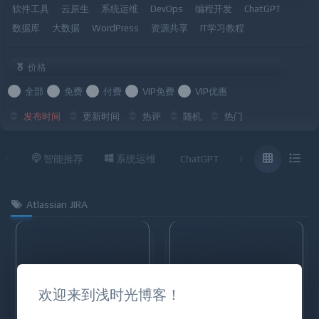
软件工具
云原生
系统运维
DevOps
编程开发
ChatGPT
数据库
大数据
WordPress
资源共享
IT学习教程
价格
全部
免费
付费
VIP免费
VIP优惠
发布时间
更新时间
热评
随机
热门
智能推荐
系统运维
ChatGPT
云原生
Atlassian JIRA
欢迎来到浅时光博客！