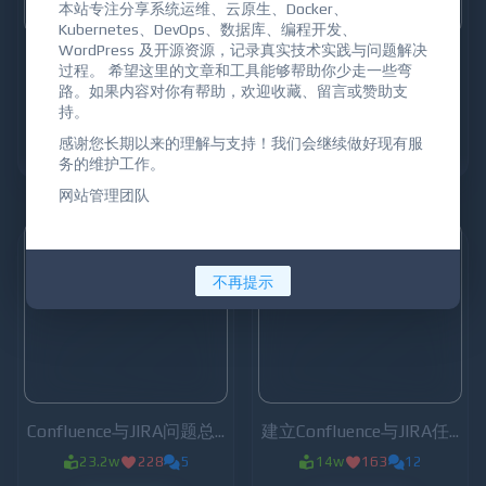
本站专注分享系统运维、云原生、Docker、
Kubernetes、DevOps、数据库、编程开发、
WordPress 及开源资源，记录真实技术实践与问题解决
Confluence、Jira登入被循环注销，Cookie 被覆盖问题
精通Jira产品：详细使用指南
过程。 希望这里的文章和工具能够帮助你少走一些弯
路。如果内容对你有帮助，欢迎收藏、留言或赞助支
1.3w
43
0
4.3w
93
18
持。
阅读全文
阅读全文
感谢您长期以来的理解与支持！我们会继续做好现有服
务的维护工作。
网站管理团队
不再提示
Confluence与JIRA问题总结及性能优化
建立Confluence与JIRA任务关联：实现无缝协作
23.2w
228
5
14w
163
12