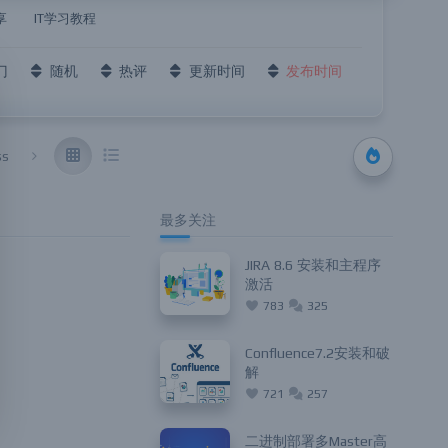
享
IT学习教程
门
随机
热评
更新时间
发布时间
ss
资源共享
IT学习教程
最多关注
JIRA 8.6 安装和主程序
激活
783
325
Confluence7.2安装和破
解
721
257
二进制部署多Master高