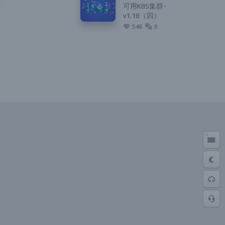
可用K8S集群-
v1.18（四）
546
0
二进制部署多Master高
可用K8S集群-
v1.18（二）
533
4
二进制部署多Master高
可用K8S集群-
v1.18（一）
532
9
最多讨论
JIRA 8.6 安装和主程序
激活
783
325
Confluence7.2安装和破