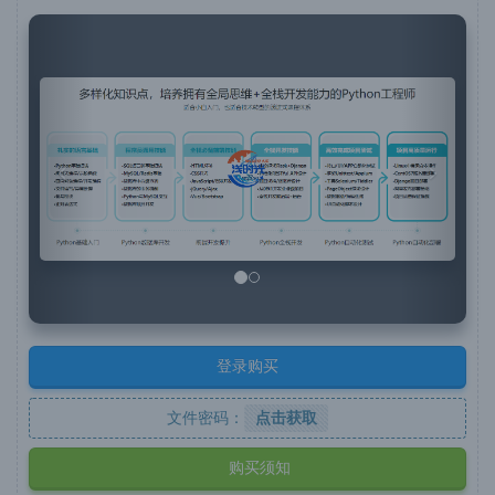
P
N
r
e
e
x
v
t
i
o
u
s
登录购买
文件密码：
点击获取
购买须知