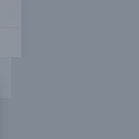
、
能存
需