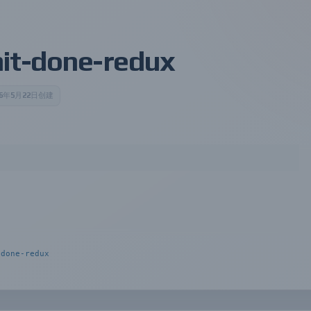
it-done-redux
26年5月22日创建
 JavaScript 项目，旨在模仿《-getting shit done-》的哲学。该项目提供了一种
能够更有效地管理应用程序状态和流程。核心功能包括设置优先级、分解任务
的原则展开。该项目适合那些在复杂系统中使用 Redux 的开发者或指南
ent 和 Context Engineering 的人。
-done-redux