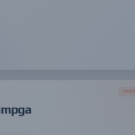
thananon/9arm-skills
kageroumado/phosphene
open-gsd/get-shit-done-redux
3
4
5
Shell
Swift
JavaScript
Jawaz-Keyzor/FL-Studio-2026-Producer-Edition-Unlock
jskblue/Tomodachi-Island-Life-Remastered
NicoleK-M/Spoof-Matrix-Ha
8
9
10
本期最
umpga