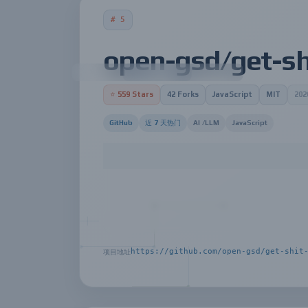
# 5
open-gsd/get-sh
⭐ 559 Stars
42 Forks
JavaScript
MIT
20
GitHub
近 7 天热门
AI /
LLM
JavaScript
"getting shit done redux" 是一个开源
用 Redux 和其他工具的方法，让开发者
执行行动，这些功能都围绕着"做事时不拾屎"
者，特别是那些喜欢使用 Spec-Driven Developm
https://github.com/open-gsd/get-shit
项目地址