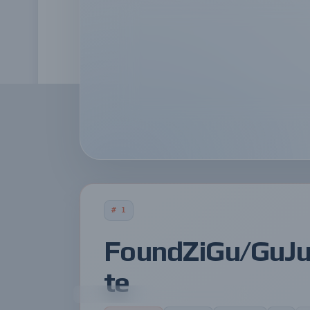
FoundZiGu/GuJumpgate
perplexityai/bumblebee
1
2
JavaScript
Go
Tong89/smartNode
0xSero/codex-shim
6
7
Python
Python
# 1
FoundZiGu/GuJ
te