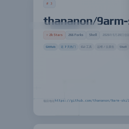
# 3
thananon/9arm-s
⭐ 2k Stars
266 Forks
Shell
2026年5月20日创
GitHub
近 7 天热门
CLI 工具
运维 / 云原生
Shell
Thananon的9arm-skills是一款 Sh
功能，例如文件系统管理、用户管理、包管理等，帮助
Shell 脚本实现核心功能，使其与主流操作系统兼容
认可，而其 GitHub Star数也已经达到 
https://github.com/thananon/9arm-ski
项目地址