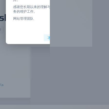
感谢您长期以来的理解与支持！我们会继续做好现有服
务的维护工作。
kills
网站管理团队
建
不再提示
ell 库，旨在为 DevOps 和系统管理者提供一套可靠且易于使用的工具。它包含了一
用户轻松地进行系统 Administration 和 De
vOps 工程。该项目
。由于其简单 yet powerful 的设计，9arm-skills已获得广泛的使用
1993，这表明了社区对该项目的高度评价。
lls