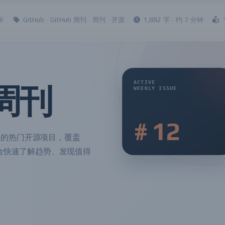
年
GitHub
·
GitHub 周刊
·
周刊
·
开源
1,882 字 · 约 7 分钟
周刊
# 12
关注的热门开源项目，覆盖
合快速了解趋势、发现值得