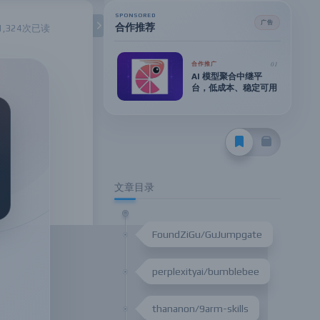
SPONSORED
广告
合作推荐
1,324次已读
01
合作推广
AI 模型聚合中继平
台，低成本、稳定可用
文章目录
FoundZiGu/GuJumpgate
perplexityai/bumblebee
thananon/9arm-skills