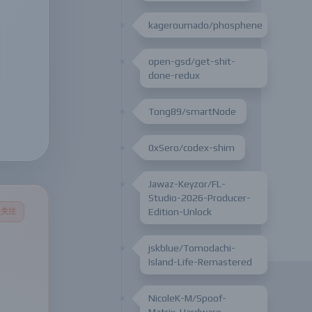
kageroumado/phosphene
open-gsd/get-shit-
done-redux
rdware
Tong89/smartNode
0xSero/codex-shim
Jawaz-Keyzor/FL-
Studio-2026-Producer-
Edition-Unlock
受关注
jskblue/Tomodachi-
Island-Life-Remastered
NicoleK-M/Spoof-