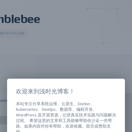
mblebee
026年5月21日创建
于检查开发者端点的 read-only-endpoint 扫描工具，针对 on-disk package
l 元数据进行扫描。它旨在检测已知软件供应链安全隐患。通过该工具，可以快速识别可
免受供应链攻击。适合使用 Bumblebee 的是开发者和安全专家，他们
，以确保这些项目的安全性。
欢迎来到浅时光博客！
lebee
本站专注分享系统运维、云原生、Docker、
Kubernetes、DevOps、数据库、编程开发、
WordPress 及开源资源，记录真实技术实践与问题解决
过程。 希望这里的文章和工具能够帮助你少走一些弯
路。如果内容对你有帮助，欢迎收藏、留言或赞助支
持。