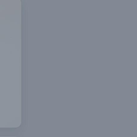
使
和
作