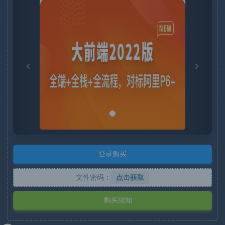
P
N
r
e
e
x
v
t
i
o
u
s
登录购买
文件密码：
点击获取
购买须知